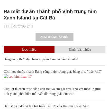
Ra mắt dự án Thành phố Vịnh trung tâm
Xanh Island tại Cát Bà
THỊ TRƯỜNG 24H
XEM THÊM BÀI VIẾT
Đọc nhiều
Bình luận nhiều
Bảng công thức đạo hàm nguyên hàm cơ bản cần nhớ
Cách học thuộc nhanh Bảng công thức lượng giác bằng thơ, "thần chú"
17
Clip lột tả chân thực cảnh anh trai và em gái như 'chó với mèo', người
tinh ý còn phát hiện một vấn đề trong giáo dục con
Bí mật trận đổ bộ lên bãi biển Tà Lơn của Hải quân Việt Nam