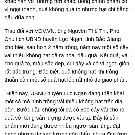
khác hẳn với những nơi khác, dòng chính phẩm có
vị ngọt thanh, quả không quá to nhưng hạt chỉ bằng
đầu đũa con.
Trao đổi với VOV.VN, ông Nguyễn Thế Thi, Phó
Chủ tịch UBND huyện Lục Ngạn, tỉnh Bắc Giang
cho biết, sau hơn 2 năm trồng, năm nay một số cây
vải thiều không hạt đã ra hoa, đậu quả. Kết quả, vải
cho quả to, màu sắc đẹp, cùi dày và có vị ngọt, giòn
rất đặc trưng. Đặc biệt, quả không hạt khi trồng
thuần còn một số quả hạt lép rất nhỏ do giao phấn.
"Hiện nay, UBND huyện Lục Ngạn đang triển khai
một số mô hình trồng vải thiều không hạt trên địa
bàn. Bước đầu chúng tôi đã có 500 cây vải cho ra
quả với tổng sản lượng được vài tạ. Đây là sản
phẩm mới đang được nhiều người săn lùng, đặt
hàng nhưng do sản lượng còn thấp, chưa đáp ứng