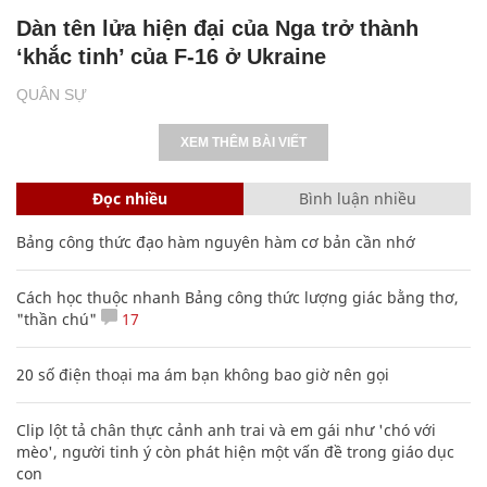
Dàn tên lửa hiện đại của Nga trở thành
‘khắc tinh’ của F-16 ở Ukraine
QUÂN SỰ
XEM THÊM BÀI VIẾT
Đọc nhiều
Bình luận nhiều
Bảng công thức đạo hàm nguyên hàm cơ bản cần nhớ
Cách học thuộc nhanh Bảng công thức lượng giác bằng thơ,
"thần chú"
17
20 số điện thoại ma ám bạn không bao giờ nên gọi
Clip lột tả chân thực cảnh anh trai và em gái như 'chó với
mèo', người tinh ý còn phát hiện một vấn đề trong giáo dục
con