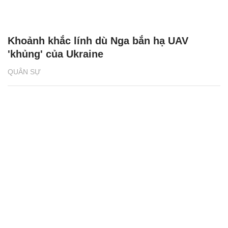
Khoảnh khắc lính dù Nga bắn hạ UAV
'khủng' của Ukraine
QUÂN SỰ