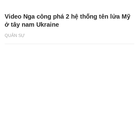
Video Nga công phá 2 hệ thống tên lửa Mỹ
ở tây nam Ukraine
QUÂN SỰ