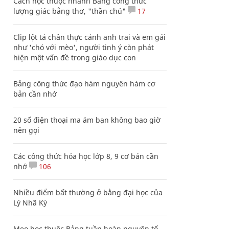
Cách học thuộc nhanh Bảng công thức
lượng giác bằng thơ, "thần chú"
17
Clip lột tả chân thực cảnh anh trai và em gái
như 'chó với mèo', người tinh ý còn phát
hiện một vấn đề trong giáo dục con
Bảng công thức đạo hàm nguyên hàm cơ
bản cần nhớ
20 số điện thoại ma ám bạn không bao giờ
nên gọi
Các công thức hóa học lớp 8, 9 cơ bản cần
nhớ
106
Nhiều điểm bất thường ở bằng đại học của
Lý Nhã Kỳ
Mẹo học thuộc Bảng tuần hoàn nguyên tố