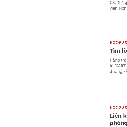
GS.TS Ng
viện Nôn
HỌC ĐƯ
Tìm lờ
Hàng tră
tế ISART
đường sắ
HỌC ĐƯ
Liên 
phòng