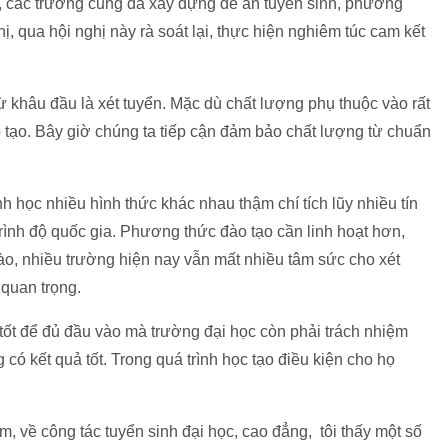
, các trường cũng đã xây dựng đề án tuyển sinh, phương
hị, qua hội nghị này rà soát lại, thực hiện nghiêm túc cam kết
ừ khâu đầu là xét tuyển. Mặc dù chất lượng phụ thuộc vào rất
ào tạo. Bây giờ chúng ta tiếp cận đảm bảo chất lượng từ chuẩn
h học nhiều hình thức khác nhau thậm chí tích lũy nhiều tín
ình độ quốc gia. Phương thức đào tạo cần linh hoạt hơn,
o, nhiều trường hiện nay vẫn mất nhiều tâm sức cho xét
 quan trọng.
ốt để đủ đầu vào mà trường đại học còn phải trách nhiệm
 có kết quả tốt. Trong quá trình học tạo điều kiện cho họ
 về công tác tuyển sinh đại học, cao đẳng, tôi thấy một số