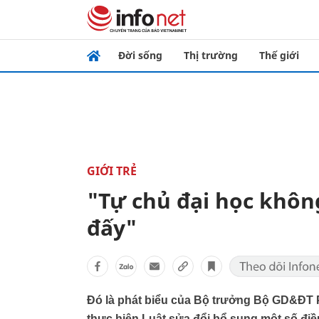
Đời sống
Thị trường
Thế giới
GIỚI TRẺ
"Tự chủ đại học khôn
đấy"
Đó là phát biểu của Bộ trưởng Bộ GD&ĐT P
thực hiện Luật sửa đổi bổ sung một số điề