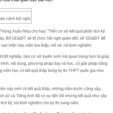
àn cảnh hội nghị.
Phùng Xuân Nhạ cho hay: “Trên cơ sở kết quả phân tích kỹ
n này, Bộ GD&ĐT sẽ tổ chức hội nghị giám đốc sở GD&ĐT để
ì sao môn này, môn kia thấp, mổ xẻ, rút kinh nghiệm.
t tốt nghiệp, làm cơ sở tuyển sinh mà quan trọng hơn là giúp
trình, nội dung, phương pháp dạy và học, có giải pháp nâng
g môn học có kết quả thấp trong kỳ thi THPT quốc gia như
môn này mới có kết quả thấp, những năm trước cũng vậy,
ịch sử và Tiếng Anh đã có sự tiến bộ nhưng kết quả như vậy
ch kỹ, rút kinh nghiệm cho kỳ thi sang năm.