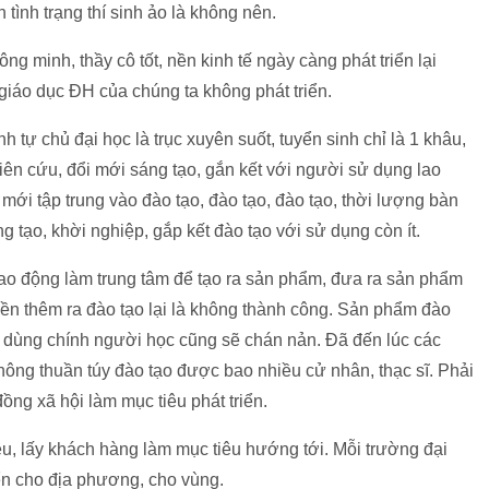
 tình trạng thí sinh ảo là không nên.
ng minh, thầy cô tốt, nền kinh tế ngày càng phát triển lại
giáo dục ĐH của chúng ta không phát triển.
h tự chủ đại học là trục xuyên suốt, tuyển sinh chỉ là 1 khâu,
ghiên cứu, đổi mới sáng tạo, gắn kết với người sử dụng lao
ới tập trung vào đào tạo, đào tạo, đào tạo, thời lượng bàn
 tạo, khời nghiệp, gắp kết đào tạo với sử dụng còn ít.
ao động làm trung tâm để tạo ra sản phẩm, đưa ra sản phẩm
ền thêm ra đào tạo lại là không thành công. Sản phẩm đào
g dùng chính người học cũng sẽ chán nản. Đã đến lúc các
hông thuần túy đào tạo được bao nhiều cử nhân, thạc sĩ. Phải
ồng xã hội làm mục tiêu phát triển.
iêu, lấy khách hàng làm mục tiêu hướng tới. Mỗi trường đại
iển cho địa phương, cho vùng.