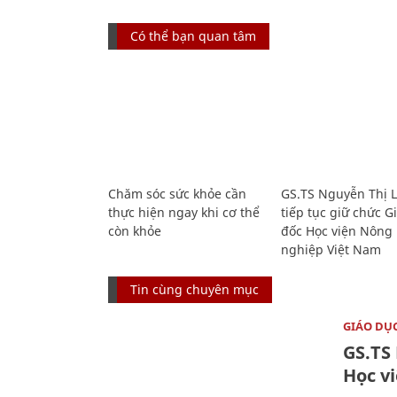
Có thể bạn quan tâm
Chăm sóc sức khỏe cần
GS.TS Nguyễn Thị 
thực hiện ngay khi cơ thể
tiếp tục giữ chức 
còn khỏe
đốc Học viện Nông
nghiệp Việt Nam
Tin cùng chuyên mục
GIÁO DỤ
GS.TS
Học v