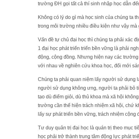
trường ĐH gọi tất cả thí sinh nhập học dẫn đến
Không có lý do gì mà học sinh của chúng ta thô
trong môi trường nhiều điều kiện như vậy mà 
Vấn đề tự chủ đại học thì chúng ta phải xác địn
1 đại học phát triển triển bền vững là phải n
động, cộng đồng. Nhưng hiện nay các trường m
với nhau về nghiên cứu khoa học, đổi mới sáng
Chúng ta phải quan niệm lấy người sử dụng l
người sử dụng không ưng, người ta phải bỏ ti
tạo dù điểm giỏi, dù thủ khoa mà xã hội khôn
trường cần thể hiện trách nhiệm xã hội, chứ k
lấy sự phát triển bền vững, trách nhiệm cộng đ
Tư duy quản trị đại học là quán trị theo mục t
học phải trở thành trung tâm động lực phát tr