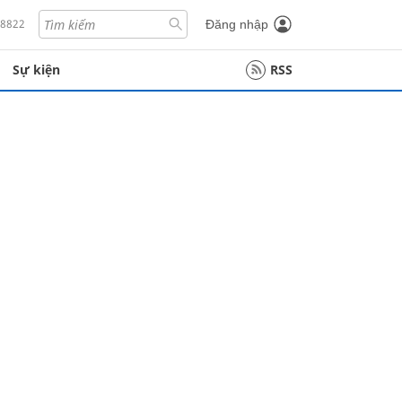
18822
Đăng nhập
Sự kiện
RSS