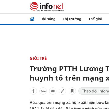
Đời sống
Thị trường
Thế giới
GIỚI TRẺ
Trường PTTH Lương Th
huynh tố trên mạng x
Vừa qua trên mạng xã hội xuất hiện bức t
10A1.1 với tiêu đề “Bên trong cánh cửa t