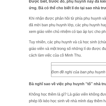
Được biết, trước đó, phụ huynh này đã ki
ứng. Bà có thể cho biết lí do tại sao nhà 
Khi nhận được phản hồi từ phía phụ huynh và
đã mời ban phụ huynh lớp, các phụ huynh hay 
xem giáo viên chủ nhiệm có tạo áp lực cho p
Tuy nhiên, các phụ huynh và cả học sinh (chú
giáo viên và một trong số những lí do được đư
cách làm việc của cô Minh Thu.
Đơn đề nghị của ban phụ huynh h
Bà nghĩ sao về việc phụ huynh “tố” nhà t
Không học thêm là gì? Là giáo viên không được
phép lôi kéo học sinh về nhà mình dạy thêm h