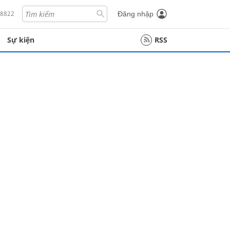
18822
Đăng nhập
Sự kiện
RSS