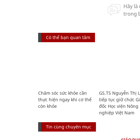
Có thể bạn quan tâm
Chăm sóc sức khỏe cần
GS.TS Nguyễn Thị 
thực hiện ngay khi cơ thể
tiếp tục giữ chức 
còn khỏe
đốc Học viện Nông
nghiệp Việt Nam
Tin cùng chuyên mục
GIÁO DỤ