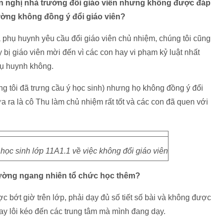
ến nghị nhà trường đổi giáo viên nhưng không được đáp
trường không đồng ý đổi giáo viên?
 phụ huynh yêu cầu đổi giáo viên chủ nhiệm, chúng tôi cũng
bị giáo viên mời đến vì các con hay vi phạm kỷ luật nhất
hụ huynh không.
ng tôi đã trưng cầu ý học sinh) nhưng họ không đồng ý đổi
a ra là cô Thu làm chủ nhiệm rất tốt và các con đã quen với
ọc sinh lớp 11A1.1 về việc không đổi giáo viên
rường ngang nhiên tổ chức học thêm?
 bớt giờ trên lớp, phải dạy đủ số tiết số bài và không được
ay lôi kéo đến các trung tâm mà mình đang dạy.