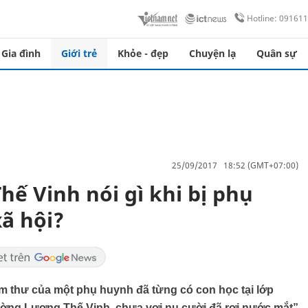
Hotline: 09161
Gia đình
Giới trẻ
Khỏe - đẹp
Chuyện lạ
Quân sự
25/09/2017 18:52 (GMT+07:00)
ế Vinh nói gì khi bị phụ
ã hội?
âm thư của một phụ huynh đã từng có con học tại lớp
rường Lương Thế Vinh, chưa vơi nụ cười đã rơi nước mắt”