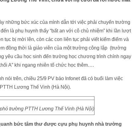
bày những bức xúc của mình dẫn tới việc phải chuyển trường
ến là phụ huynh thấy “bất an với cô chủ nhiệm” khi lần lượt
ên tục bị mời lên, còn các con liên tục phải viết kiểm điểm và
iệm đồng thời là giáo viên của một trường công lập (trường
ng yêu cầu học sinh đến trường học chương trình chính ngay
i khối A” khi ngang nhiên tổ chức học thêm….
 nói trên, chiều 25/9 PV báo Infonet đã có buổi làm việc
 PTTH Lương Thế Vinh (Hà Nội).
phó trường PTTH Lương Thế Vinh (Hà Nội)
 quanh
bức tâm thư được cựu phụ huynh nhà trường