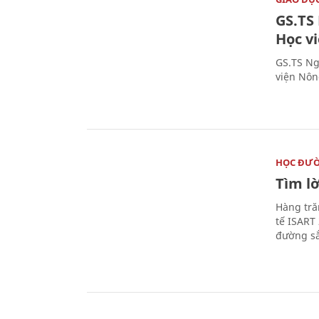
GS.TS
Học v
GS.TS Ng
viện Nôn
HỌC ĐƯ
Tìm lờ
Hàng tră
tế ISART
đường sắ