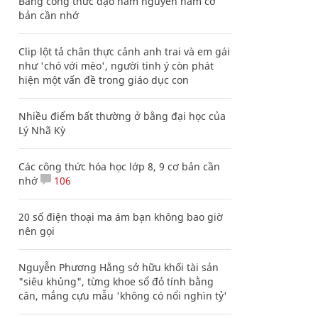
Bảng công thức đạo hàm nguyên hàm cơ
bản cần nhớ
Clip lột tả chân thực cảnh anh trai và em gái
như 'chó với mèo', người tinh ý còn phát
hiện một vấn đề trong giáo dục con
Nhiều điểm bất thường ở bằng đại học của
Lý Nhã Kỳ
Các công thức hóa học lớp 8, 9 cơ bản cần
nhớ
106
20 số điện thoại ma ám bạn không bao giờ
nên gọi
Nguyễn Phương Hằng sở hữu khối tài sản
"siêu khủng", từng khoe sổ đỏ tính bằng
cân, mắng cựu mẫu 'không có nổi nghìn tỷ'