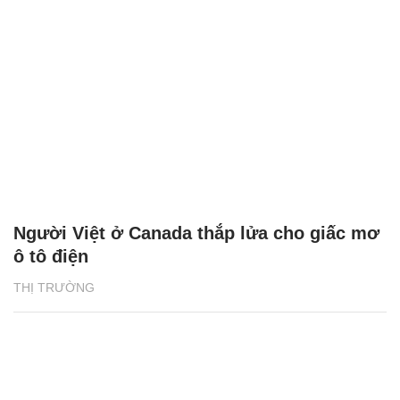
Người Việt ở Canada thắp lửa cho giấc mơ
ô tô điện
THỊ TRƯỜNG