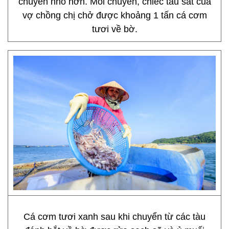
chuyển nhỏ hơn. Mỗi chuyến, chiếc tàu sắt của
vợ chồng chị chở được khoảng 1 tấn cá cơm
tươi về bờ.
Cá cơm tươi xanh sau khi chuyển từ các tàu