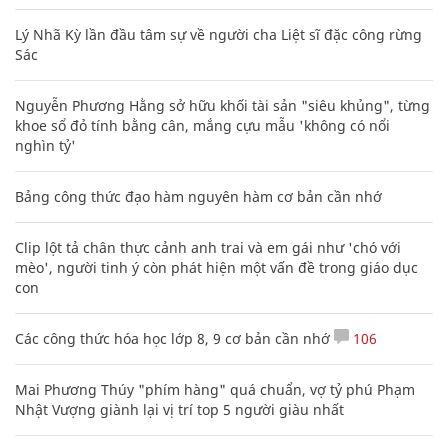
Lý Nhã Kỳ lần đầu tâm sự về người cha Liệt sĩ đặc công rừng
Sác
Nguyễn Phương Hằng sở hữu khối tài sản "siêu khủng", từng
khoe sổ đỏ tính bằng cân, mắng cựu mẫu 'không có nổi
nghìn tỷ'
Bảng công thức đạo hàm nguyên hàm cơ bản cần nhớ
Clip lột tả chân thực cảnh anh trai và em gái như 'chó với
mèo', người tinh ý còn phát hiện một vấn đề trong giáo dục
con
Các công thức hóa học lớp 8, 9 cơ bản cần nhớ
106
Mai Phương Thúy "phím hàng" quá chuẩn, vợ tỷ phú Phạm
Nhật Vượng giành lại vị trí top 5 người giàu nhất