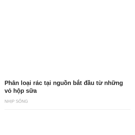
Phân loại rác tại nguồn bắt đầu từ những
vỏ hộp sữa
NHỊP SỐNG