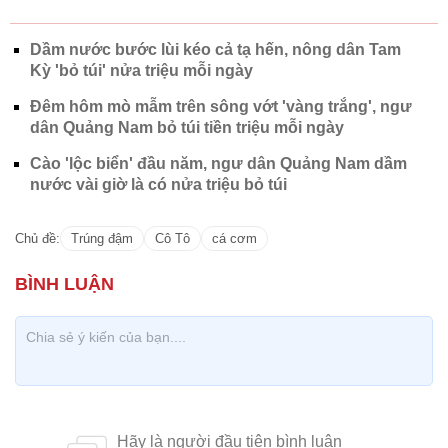
Dầm nước bước lùi kéo cả tạ hến, nông dân Tam
Kỳ 'bỏ túi' nửa triệu mỗi ngày
Đêm hôm mò mẫm trên sông vớt 'vàng trắng', ngư
dân Quảng Nam bỏ túi tiền triệu mỗi ngày
Cào 'lộc biển' đầu năm, ngư dân Quảng Nam dầm
nước vài giờ là có nửa triệu bỏ túi
Chủ đề:
Trúng đậm
Cô Tô
cá cơm