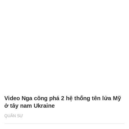
Video Nga công phá 2 hệ thống tên lửa Mỹ
ở tây nam Ukraine
QUÂN SỰ