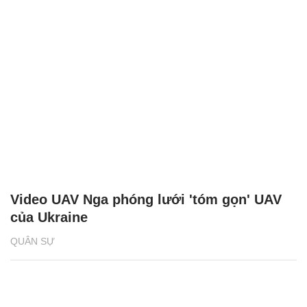
Video UAV Nga phóng lưới 'tóm gọn' UAV
của Ukraine
QUÂN SỰ