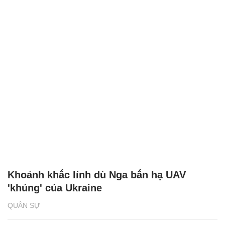
Khoảnh khắc lính dù Nga bắn hạ UAV
'khủng' của Ukraine
QUÂN SỰ