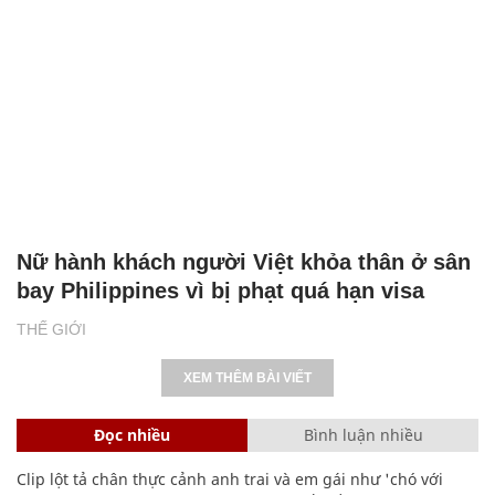
Nữ hành khách người Việt khỏa thân ở sân
bay Philippines vì bị phạt quá hạn visa
THẾ GIỚI
XEM THÊM BÀI VIẾT
Đọc nhiều
Bình luận nhiều
Clip lột tả chân thực cảnh anh trai và em gái như 'chó với