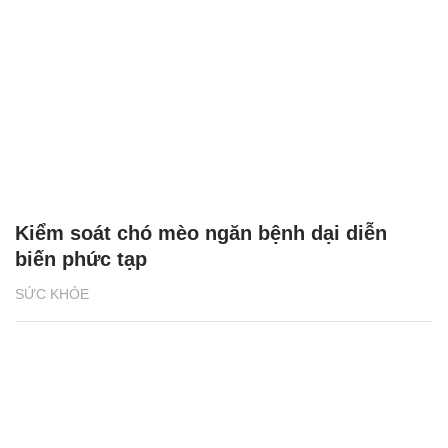
Kiểm soát chó mèo ngăn bệnh dại diễn
biến phức tạp
SỨC KHỎE