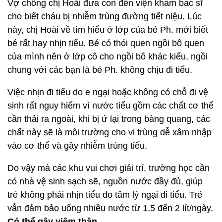
Vợ chồng chị Hoài đưa con đến viện khám bác sĩ
cho biết cháu bị nhiễm trùng đường tiết niệu. Lúc
này, chị Hoài về tìm hiểu ở lớp của bé Ph. mới biết
bé rất hay nhịn tiểu. Bé có thói quen ngồi bô quen
của mình nên ở lớp cô cho ngồi bô khác kiểu, ngồi
chung với các bạn là bé Ph. không chịu đi tiểu.
Việc nhịn đi tiểu do e ngại hoặc không có chỗ đi vệ
sinh rất nguy hiểm vì nước tiểu gồm các chất cơ thể
cần thải ra ngoài, khi bị ứ lại trong bàng quang, các
chất này sẽ là môi trường cho vi trùng dễ xâm nhập
vào cơ thể và gây nhiễm trùng tiểu.
Do vậy mà các khu vui chơi giải trí, trường học cần
có nhà vệ sinh sạch sẽ, nguồn nước đầy đủ, giúp
trẻ không phải nhịn tiểu do tâm lý ngại đi tiểu. Trẻ
vẫn đảm bảo uống nhiều nước từ 1,5 đến 2 lít/ngày.
Có thể gây viêm thận