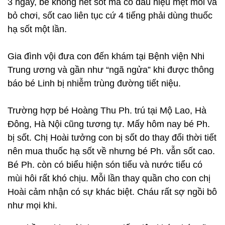
3 ngày, bé không hết sốt mà có dấu hiệu mệt mỏi và
bỏ chơi, sốt cao liên tục cứ 4 tiếng phải dùng thuốc
hạ sốt một lần.
Gia đình vội đưa con đến khám tại Bệnh viện Nhi
Trung ương và gần như “ngã ngửa” khi được thông
báo bé Linh bị nhiễm trùng đường tiết niệu.
Trường hợp bé Hoàng Thu Ph. trú tại Mộ Lao, Hà
Đông, Hà Nội cũng tương tự. Mấy hôm nay bé Ph.
bị sốt. Chị Hoài tưởng con bị sốt do thay đổi thời tiết
nên mua thuốc hạ sốt về nhưng bé Ph. vẫn sốt cao.
Bé Ph. còn có biểu hiện són tiểu và nước tiểu có
mùi hôi rất khó chịu. Mỗi lần thay quần cho con chị
Hoài cảm nhận có sự khác biệt. Cháu rất sợ ngồi bô
như mọi khi.