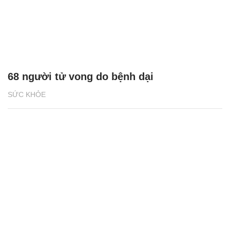
68 người tử vong do bệnh dại
SỨC KHỎE