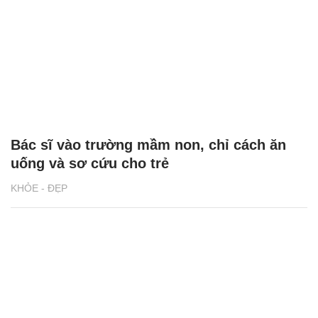
Bác sĩ vào trường mầm non, chỉ cách ăn
uống và sơ cứu cho trẻ
KHỎE - ĐẸP