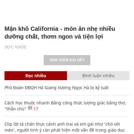
Mận khô California - món ăn nhẹ nhiều
dưỡng chất, thơm ngon và tiện lợi
SỨC KHỎE
XEM THÊM BÀI VIẾT
Đọc nhiều
Bình luận nhiều
Phó Đoàn ĐBQH Hà Giang Vương Ngọc Hà bị kỷ luật
Cách học thuộc nhanh Bảng công thức lượng giác bằng thơ,
"thần chú"
17
Clip lột tả chân thực cảnh anh trai và em gái như 'chó với
mèo', người tinh ý còn phát hiện một vấn đề trong giáo dục