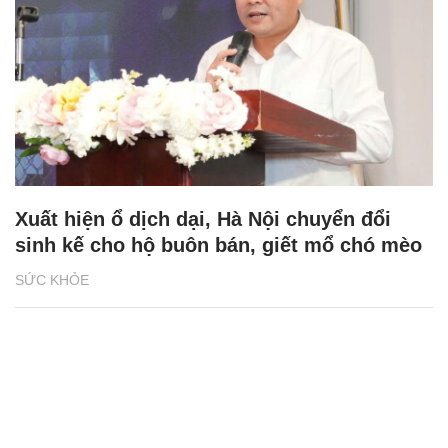
Xuất hiện ổ dịch dại, Hà Nội chuyển đổi
sinh kế cho hộ buôn bán, giết mổ chó mèo
SỨC KHỎE