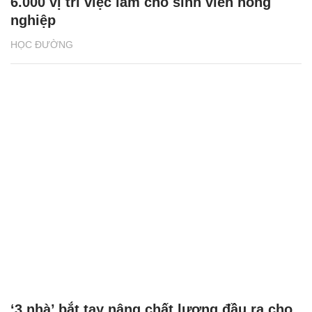
6.000 vị trí việc làm cho sinh viên nông
nghiệp
HỌC ĐƯỜNG
‘3 nhà’ bắt tay nâng chất lượng đầu ra cho