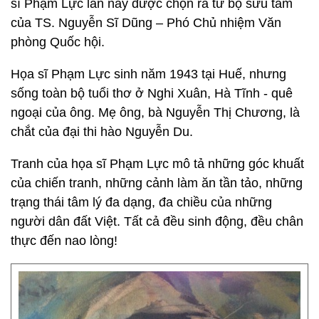
sĩ Phạm Lực lần này được chọn ra từ bộ sưu tầm
của TS. Nguyễn Sĩ Dũng – Phó Chủ nhiệm Văn
phòng Quốc hội.
Họa sĩ Phạm Lực sinh năm 1943 tại Huế, nhưng
sống toàn bộ tuổi thơ ở Nghi Xuân, Hà Tĩnh - quê
ngoại của ông. Mẹ ông, bà Nguyễn Thị Chương, là
chắt của đại thi hào Nguyễn Du.
Tranh của họa sĩ Phạm Lực mô tả những góc khuất
của chiến tranh, những cảnh làm ăn tần tảo, những
trạng thái tâm lý đa dạng, đa chiều của những
người dân đất Việt. Tất cả đều sinh động, đều chân
thực đến nao lòng!