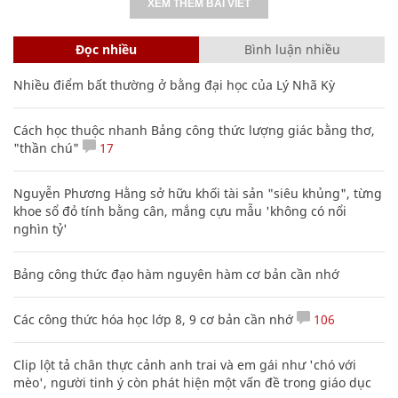
XEM THÊM BÀI VIẾT
Đọc nhiều
Bình luận nhiều
Nhiều điểm bất thường ở bằng đại học của Lý Nhã Kỳ
Cách học thuộc nhanh Bảng công thức lượng giác bằng thơ,
"thần chú"
17
Nguyễn Phương Hằng sở hữu khối tài sản "siêu khủng", từng
khoe sổ đỏ tính bằng cân, mắng cựu mẫu 'không có nổi
nghìn tỷ'
Bảng công thức đạo hàm nguyên hàm cơ bản cần nhớ
Các công thức hóa học lớp 8, 9 cơ bản cần nhớ
106
Clip lột tả chân thực cảnh anh trai và em gái như 'chó với
mèo', người tinh ý còn phát hiện một vấn đề trong giáo dục