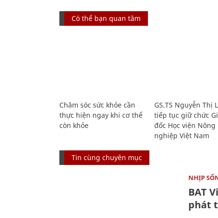
Có thể bạn quan tâm
Chăm sóc sức khỏe cần
GS.TS Nguyễn Thị 
thực hiện ngay khi cơ thể
tiếp tục giữ chức 
còn khỏe
đốc Học viện Nông
nghiệp Việt Nam
Tin cùng chuyên mục
NHỊP SỐ
BAT V
phát t