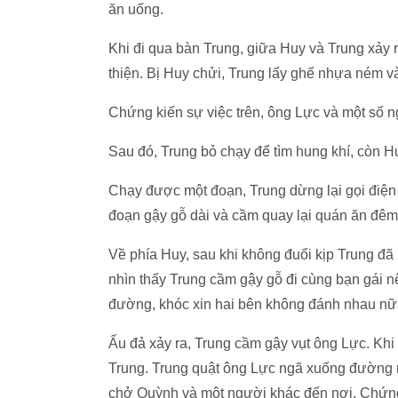
ăn uống.
Khi đi qua bàn Trung, giữa Huy và Trung xảy r
thiện. Bị Huy chửi, Trung lấy ghế nhựa ném v
Chứng kiến sự việc trên, ông Lực và một số 
Sau đó, Trung bỏ chạy để tìm hung khí, còn 
Chạy được một đoạn, Trung dừng lại gọi điện 
đoạn gậy gỗ dài và cầm quay lại quán ăn đêm
Về phía Huy, sau khi không đuổi kịp Trung đã
nhìn thấy Trung cầm gậy gỗ đi cùng bạn gái
đường, khóc xin hai bên không đánh nhau n
Ẩu đả xảy ra, Trung cầm gậy vụt ông Lực. Khi
Trung. Trung quật ông Lực ngã xuống đường r
chở Quỳnh và một người khác đến nơi. Chứng 