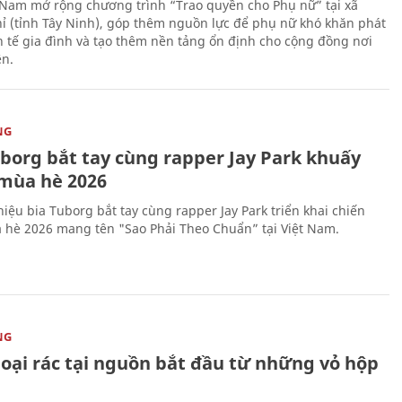
 Nam mở rộng chương trình “Trao quyền cho Phụ nữ” tại xã
ỉ (tỉnh Tây Ninh), góp thêm nguồn lực để phụ nữ khó khăn phát
nh tế gia đình và tạo thêm nền tảng ổn định cho cộng đồng nơi
ên.
NG
uborg bắt tay cùng rapper Jay Park khuấy
mùa hè 2026
iệu bia Tuborg bắt tay cùng rapper Jay Park triển khai chiến
 hè 2026 mang tên "Sao Phải Theo Chuẩn” tại Việt Nam.
NG
loại rác tại nguồn bắt đầu từ những vỏ hộp