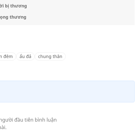
ời bị thương
trọng thương
n đêm
ẩu đả
chung thân