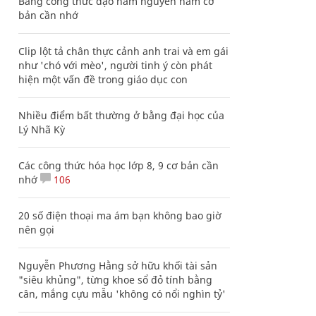
Bảng công thức đạo hàm nguyên hàm cơ
bản cần nhớ
Clip lột tả chân thực cảnh anh trai và em gái
như 'chó với mèo', người tinh ý còn phát
hiện một vấn đề trong giáo dục con
Nhiều điểm bất thường ở bằng đại học của
Lý Nhã Kỳ
Các công thức hóa học lớp 8, 9 cơ bản cần
nhớ
106
20 số điện thoại ma ám bạn không bao giờ
nên gọi
Nguyễn Phương Hằng sở hữu khối tài sản
"siêu khủng", từng khoe sổ đỏ tính bằng
cân, mắng cựu mẫu 'không có nổi nghìn tỷ'