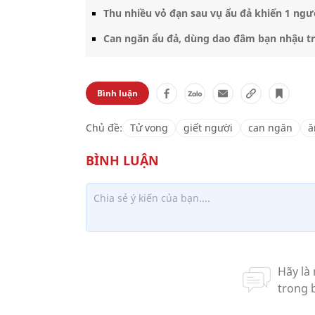
Thu nhiều vỏ đạn sau vụ ẩu đả khiến 1 ngư
Can ngăn ẩu đả, dùng dao đâm bạn nhậu 
Bình luận
Chủ đề:
Tử vong
giết người
can ngăn
ă