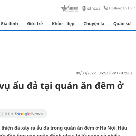
Hotline: 09161
Gia đình
Giới trẻ
Khỏe - đẹp
Chuyện lạ
Quân sự
09/03/2022 06:52 (GMT+07:00)
vụ ẩu đả tại quán ăn đêm ở
 thiện đã xảy ra ẩu đả trong quán ăn đêm ở Hà Nội. Hậu
ời đàn ông can ngăn đánh nhau bị tử vong và nhiều