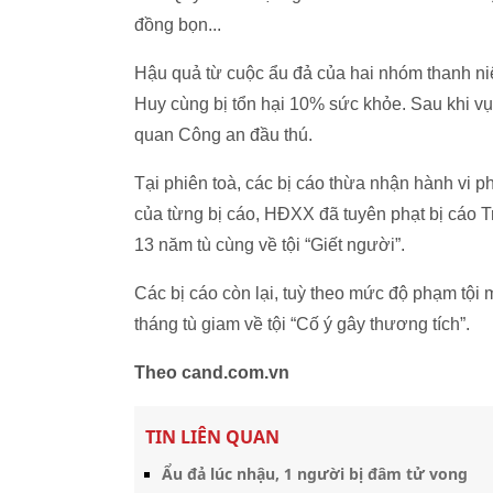
đồng bọn...
Hậu quả từ cuộc ẩu đả của hai nhóm thanh ni
Huy cùng bị tổn hại 10% sức khỏe. Sau khi vụ
quan Công an đầu thú.
Tại phiên toà, các bị cáo thừa nhận hành vi ph
của từng bị cáo, HĐXX đã tuyên phạt bị cáo T
13 năm tù cùng về tội “Giết người”.
Các bị cáo còn lại, tuỳ theo mức độ phạm tội 
tháng tù giam về tội “Cố ý gây thương tích”.
Theo cand.com.vn
TIN LIÊN QUAN
Ẩu đả lúc nhậu, 1 người bị đâm tử vong