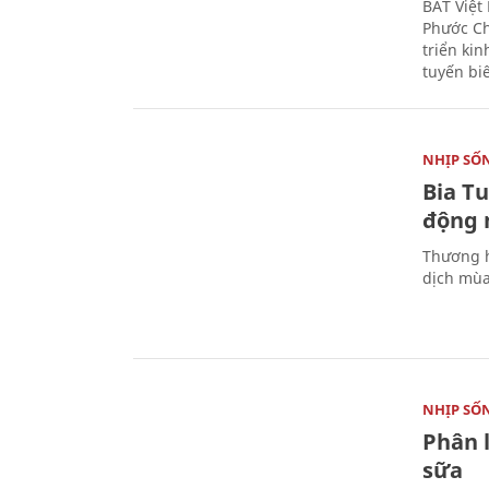
BAT Việt
Phước Ch
triển ki
tuyến bi
NHỊP SỐ
Bia T
động 
Thương h
dịch mùa
NHỊP SỐ
Phân 
sữa