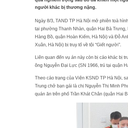
người khác bị thương nặng.
Ngày 8/3, TAND TP Hà Nội mở phiên toà hình 
tại phường Thanh Nhàn, quận Hai Bà Trưng, 
Hàng Bồ, quận Hoàn Kiếm, Hà Nội) và Đỗ An
Xuân, Hà Nội) bị truy tố về tội “Giết người”.
Liên quan đến vụ án này còn bị cáo khác bị truy
ông Nguyễn Đại Lực (SN 1966, trú tại quận H
Theo cáo trạng của Viện KSND TP Hà Nội, sau 
Trung chở bạn gái là chị Nguyễn Thị Minh Ph
quán ăn trên phố Trần Khát Chân (quận Hai B