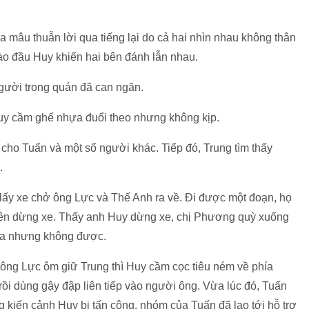
a mâu thuẫn lời qua tiếng lại do cả hai nhìn nhau không thân
ào đầu Huy khiến hai bên đánh lẫn nhau.
người trong quán đã can ngăn.
Huy cầm ghế nhựa đuổi theo nhưng không kịp.
cho Tuấn và một số người khác. Tiếp đó, Trung tìm thấy
.
 lấy xe chở ông Lực và Thế Anh ra về. Đi được một đoạn, họ
 nên dừng xe. Thấy anh Huy dừng xe, chị Phương quỳ xuống
ữa nhưng không được.
 ông Lực ôm giữ Trung thì Huy cầm cọc tiêu ném về phía
ồi dùng gậy đập liên tiếp vào người ông. Vừa lúc đó, Tuấn
kiến cảnh Huy bị tấn công, nhóm của Tuấn đã lao tới hỗ trợ