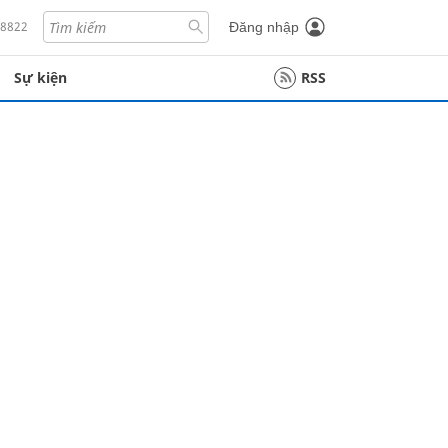
18822
Đăng nhập
Sự kiện
RSS