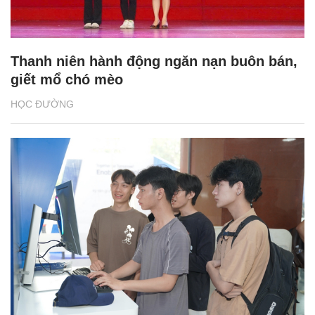
Thanh niên hành động ngăn nạn buôn bán,
giết mổ chó mèo
HỌC ĐƯỜNG