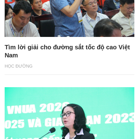
Tìm lời giải cho đường sắt tốc độ cao Việt
Nam
HỌC ĐƯỜNG