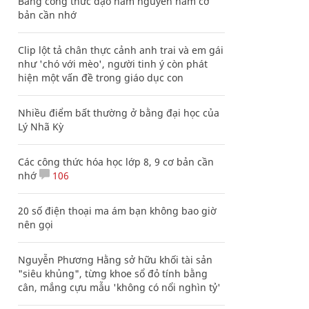
Bảng công thức đạo hàm nguyên hàm cơ
bản cần nhớ
Clip lột tả chân thực cảnh anh trai và em gái
như 'chó với mèo', người tinh ý còn phát
hiện một vấn đề trong giáo dục con
Nhiều điểm bất thường ở bằng đại học của
Lý Nhã Kỳ
Các công thức hóa học lớp 8, 9 cơ bản cần
nhớ
106
20 số điện thoại ma ám bạn không bao giờ
nên gọi
Nguyễn Phương Hằng sở hữu khối tài sản
"siêu khủng", từng khoe sổ đỏ tính bằng
cân, mắng cựu mẫu 'không có nổi nghìn tỷ'