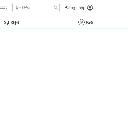
18822
Đăng nhập
Sự kiện
RSS