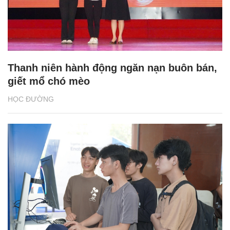
Thanh niên hành động ngăn nạn buôn bán,
giết mổ chó mèo
HỌC ĐƯỜNG