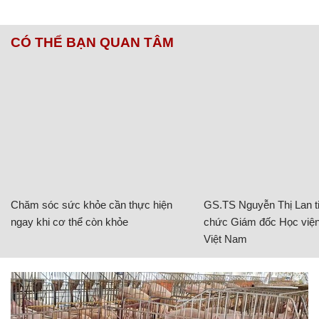
CÓ THỂ BẠN QUAN TÂM
Chăm sóc sức khỏe cần thực hiện
GS.TS Nguyễn Thị Lan ti
ngay khi cơ thể còn khỏe
chức Giám đốc Học viện
Việt Nam