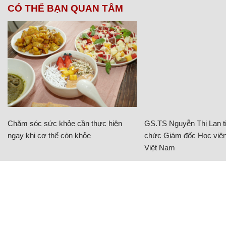
CÓ THỂ BẠN QUAN TÂM
Chăm sóc sức khỏe cần thực hiện
GS.TS Nguyễn Thị Lan ti
ngay khi cơ thể còn khỏe
chức Giám đốc Học viện
Việt Nam