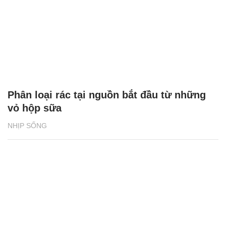
Phân loại rác tại nguồn bắt đầu từ những
vỏ hộp sữa
NHỊP SỐNG