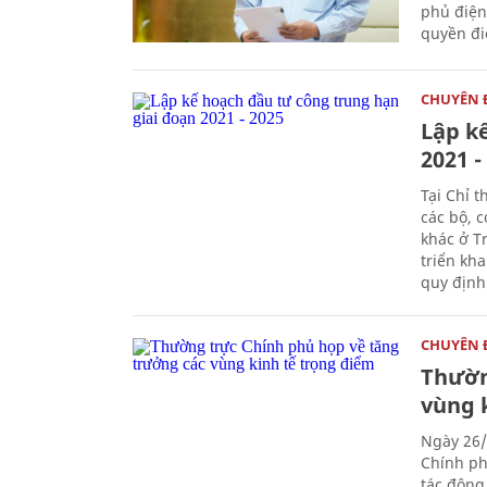
phủ điện
quyền đi
CHUYÊN 
Lập k
2021 -
Tại Chỉ 
các bộ, 
khác ở T
triển kh
quy định
CHUYÊN 
Thườn
vùng 
Ngày 26/
Chính ph
tác động