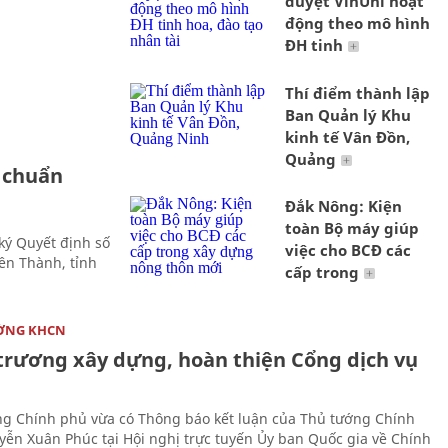
duyệt VinUni hoạt
động theo mô hình
ĐH tinh
Thí điểm thành lập
Ban Quản lý Khu
kinh tế Vân Đồn,
Quảng
 chuẩn
Đắk Nông: Kiện
toàn Bộ máy giúp
ký Quyết định số
việc cho BCĐ các
ên Thành, tỉnh
cấp trong
ỜNG KHCN
trương xây dựng, hoàn thiện Cổng dịch vụ
g Chính phủ vừa có Thông báo kết luận của Thủ tướng Chính
ễn Xuân Phúc tại Hội nghị trực tuyến Ủy ban Quốc gia về Chính