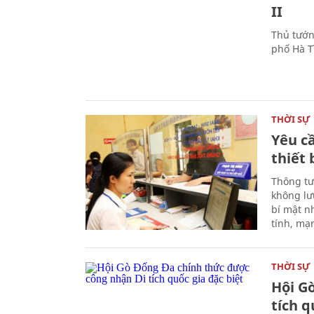
II
Thủ tướn
phố Hà Tĩ
THỜI SỰ
Yêu cầ
thiết 
Thông tư
không lưu
bí mật n
tính, mạ
THỜI SỰ
Hội G
tích q