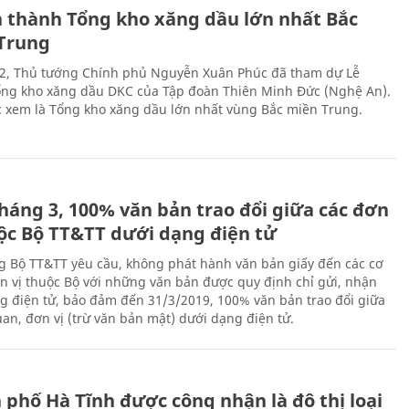
 thành Tổng kho xăng dầu lớn nhất Bắc
Trung
2, Thủ tướng Chính phủ Nguyễn Xuân Phúc đã tham dự Lễ
ng kho xăng dầu DKC của Tập đoàn Thiên Minh Đức (Nghệ An).
 xem là Tổng kho xăng dầu lớn nhất vùng Bắc miền Trung.
háng 3, 100% văn bản trao đổi giữa các đơn
uộc Bộ TT&TT dưới dạng điện tử
g Bộ TT&TT yêu cầu, không phát hành văn bản giấy đến các cơ
n vị thuộc Bộ với những văn bản được quy định chỉ gửi, nhận
g điện tử, bảo đảm đến 31/3/2019, 100% văn bản trao đổi giữa
uan, đơn vị (trừ văn bản mật) dưới dạng điện tử.
 phố Hà Tĩnh được công nhận là đô thị loại