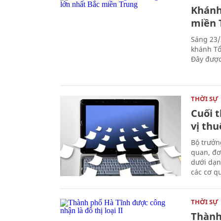
Khánh
miền 
Sáng 23/
khánh Tổ
Đây được
THỜI SỰ
Cuối t
vị th
Bộ trưởn
quan, đơ
dưới dạn
các cơ q
THỜI SỰ
Thành