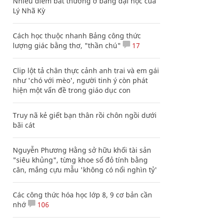
Nhiều điểm bất thường ở bằng đại học của
Lý Nhã Kỳ
Cách học thuộc nhanh Bảng công thức
lượng giác bằng thơ, "thần chú"
17
Clip lột tả chân thực cảnh anh trai và em gái
như 'chó với mèo', người tinh ý còn phát
hiện một vấn đề trong giáo dục con
Truy nã kẻ giết bạn thân rồi chôn ngồi dưới
bãi cát
Nguyễn Phương Hằng sở hữu khối tài sản
"siêu khủng", từng khoe sổ đỏ tính bằng
cân, mắng cựu mẫu 'không có nổi nghìn tỷ'
Các công thức hóa học lớp 8, 9 cơ bản cần
nhớ
106