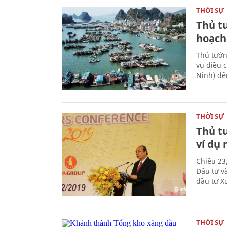
THỜI SỰ
Thủ t
hoạch
Thủ tướn
vụ điều 
Ninh) đế
THỜI SỰ
Thủ t
ví dụ 
Chiều 23
Đầu tư v
đầu tư X
THỜI SỰ