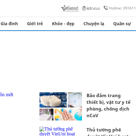
Hotline: 09161
Gia đình
Giới trẻ
Khỏe - đẹp
Chuyện lạ
Quân sự
Bảo đảm trang
thiết bị, vật tư y tế
phòng, chống dịch
nCoV
Thủ tướng phê