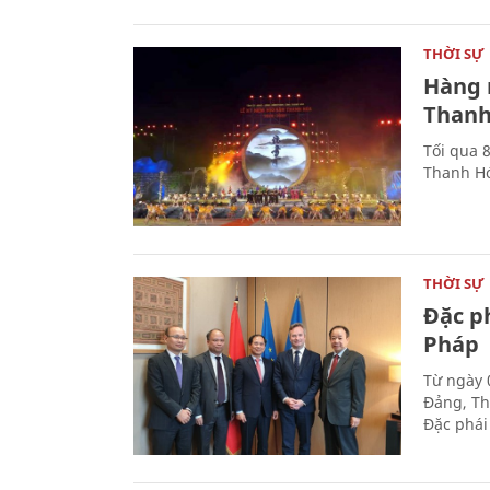
THỜI SỰ
Hàng 
Thanh
Tối qua 
Thanh Hó
THỜI SỰ
Đặc p
Pháp
Từ ngày 
Đảng, Th
Đặc phái