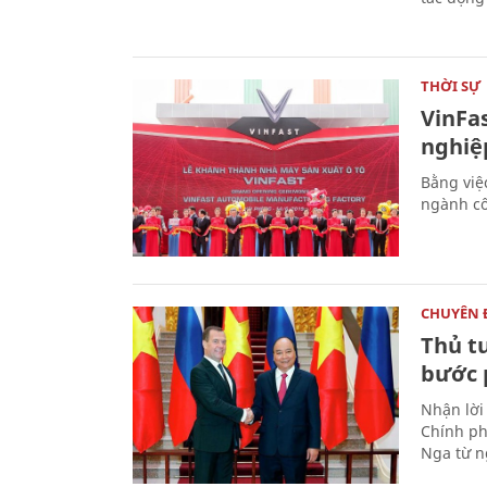
THỜI SỰ
VinFa
nghiệp
Bằng việc
ngành cô
CHUYÊN 
Thủ t
bước 
Nhận lời
Chính ph
Nga từ n