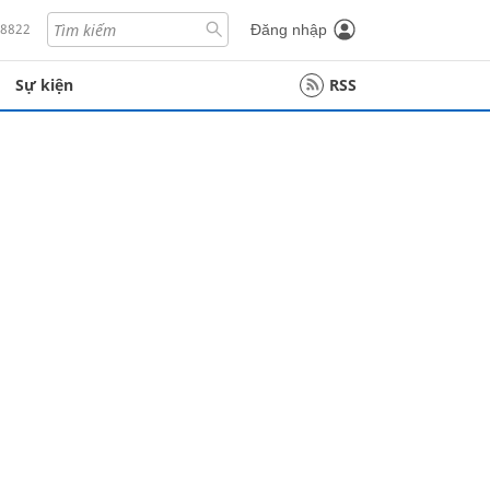
18822
Đăng nhập
Sự kiện
RSS