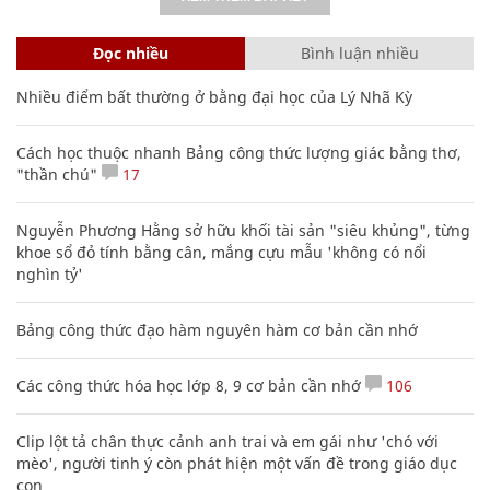
Đọc nhiều
Bình luận nhiều
Nhiều điểm bất thường ở bằng đại học của Lý Nhã Kỳ
Cách học thuộc nhanh Bảng công thức lượng giác bằng thơ,
"thần chú"
17
Nguyễn Phương Hằng sở hữu khối tài sản "siêu khủng", từng
khoe sổ đỏ tính bằng cân, mắng cựu mẫu 'không có nổi
nghìn tỷ'
Bảng công thức đạo hàm nguyên hàm cơ bản cần nhớ
Các công thức hóa học lớp 8, 9 cơ bản cần nhớ
106
Clip lột tả chân thực cảnh anh trai và em gái như 'chó với
mèo', người tinh ý còn phát hiện một vấn đề trong giáo dục
con