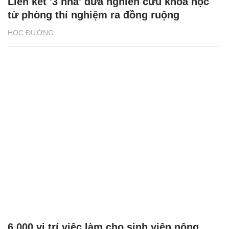
Liên kết '3 nhà' đưa nghiên cứu khoa học
từ phòng thí nghiệm ra đồng ruộng
HỌC ĐƯỜNG
6.000 vị trí việc làm cho sinh viên nông