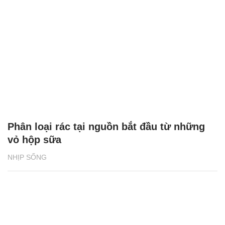
Phân loại rác tại nguồn bắt đầu từ những
vỏ hộp sữa
NHỊP SỐNG