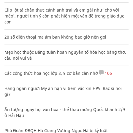
Clip lột tả chân thực cảnh anh trai và em gái như 'chó với
mèo', người tinh ý còn phát hiện một vấn đề trong giáo dục
con
20 số điện thoại ma ám bạn không bao giờ nên gọi
Mẹo học thuộc Bảng tuần hoàn nguyên tố hóa học bằng thơ,
câu nói vui vẻ
Các công thức hóa học lớp 8, 9 cơ bản cần nhớ
106
Hàng ngàn người Mỹ ân hận vì tiêm vắc xin HPV: Bác sĩ nói
gì?
Ấn tượng ngày hội văn hóa - thể thao mừng Quốc khánh 2/9
ở Hải Hậu
Phó Đoàn ĐBQH Hà Giang Vương Ngọc Hà bị kỷ luật