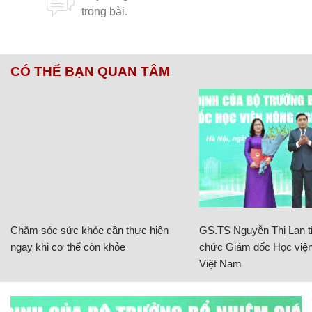
CÓ THỂ BẠN QUAN TÂM
Chăm sóc sức khỏe cần thực hiện
GS.TS Nguyễn Thị Lan ti
ngay khi cơ thể còn khỏe
chức Giám đốc Học viện
Việt Nam