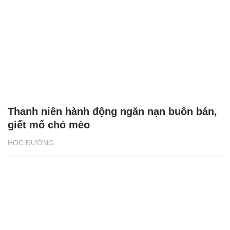
Thanh niên hành động ngăn nạn buôn bán,
giết mổ chó mèo
HỌC ĐƯỜNG