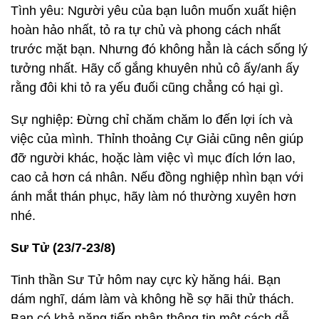
Tình yêu: Người yêu của bạn luôn muốn xuất hiện
hoàn hảo nhất, tỏ ra tự chủ và phong cách nhất
trước mặt bạn. Nhưng đó không hẳn là cách sống lý
tưởng nhất. Hãy cố gắng khuyên nhủ cô ấy/anh ấy
rằng đôi khi tỏ ra yếu đuối cũng chẳng có hại gì.
Sự nghiệp: Đừng chỉ chăm chăm lo đến lợi ích và
việc của mình. Thỉnh thoảng Cự Giải cũng nên giúp
đỡ người khác, hoặc làm việc vì mục đích lớn lao,
cao cả hơn cá nhân. Nếu đồng nghiệp nhìn bạn với
ánh mắt thán phục, hãy làm nó thường xuyên hơn
nhé.
Sư Tử (23/7-23/8)
Tinh thần Sư Tử hôm nay cực kỳ hăng hái. Bạn
dám nghĩ, dám làm và không hề sợ hãi thử thách.
Bạn có khả năng tiếp nhận thông tin một cách dễ