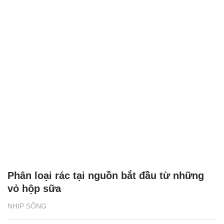
Phân loại rác tại nguồn bắt đầu từ những
vỏ hộp sữa
NHỊP SỐNG