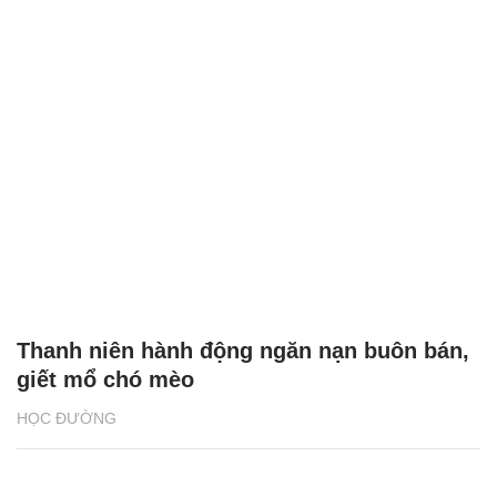
Thanh niên hành động ngăn nạn buôn bán,
giết mổ chó mèo
HỌC ĐƯỜNG