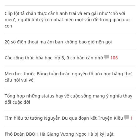
Clip lột tả chân thực cảnh anh trai và em gái như 'chó với
mèo', người tinh ý còn phát hiện một vấn đề trong giáo dục
con
20 số điện thoại ma ám bạn không bao giờ nên gọi
Các công thức hóa học lớp 8, 9 cơ bản cần nhớ
106
Mẹo học thuộc Bảng tuần hoàn nguyên tố hóa học bằng thơ,
câu nói vui vẻ
Tổng hợp những status hay về cuộc sống mang ý nghĩa thay
đổi cuộc đời
Tìm hiểu tư tưởng Nguyễn Du qua đoạn kết Truyện Kiều
1
Phó Đoàn ĐBQH Hà Giang Vương Ngọc Hà bị kỷ luật