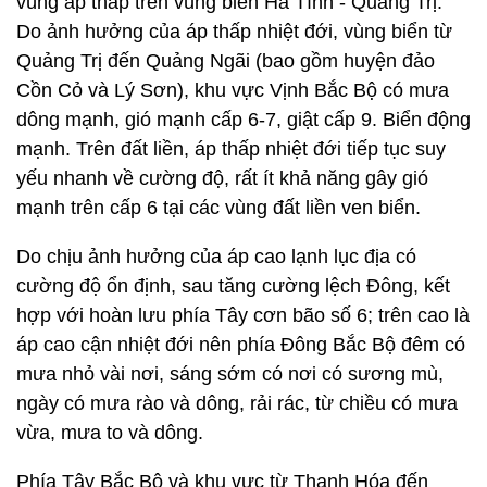
vùng áp thấp trên vùng biển Hà Tĩnh - Quảng Trị.
Do ảnh hưởng của áp thấp nhiệt đới, vùng biển từ
Quảng Trị đến Quảng Ngãi (bao gồm huyện đảo
Cồn Cỏ và Lý Sơn), khu vực Vịnh Bắc Bộ có mưa
dông mạnh, gió mạnh cấp 6-7, giật cấp 9. Biển động
mạnh. Trên đất liền, áp thấp nhiệt đới tiếp tục suy
yếu nhanh về cường độ, rất ít khả năng gây gió
mạnh trên cấp 6 tại các vùng đất liền ven biển.
Do chịu ảnh hưởng của áp cao lạnh lục địa có
cường độ ổn định, sau tăng cường lệch Đông, kết
hợp với hoàn lưu phía Tây cơn bão số 6; trên cao là
áp cao cận nhiệt đới nên phía Đông Bắc Bộ đêm có
mưa nhỏ vài nơi, sáng sớm có nơi có sương mù,
ngày có mưa rào và dông, rải rác, từ chiều có mưa
vừa, mưa to và dông.
Phía Tây Bắc Bộ và khu vực từ Thanh Hóa đến