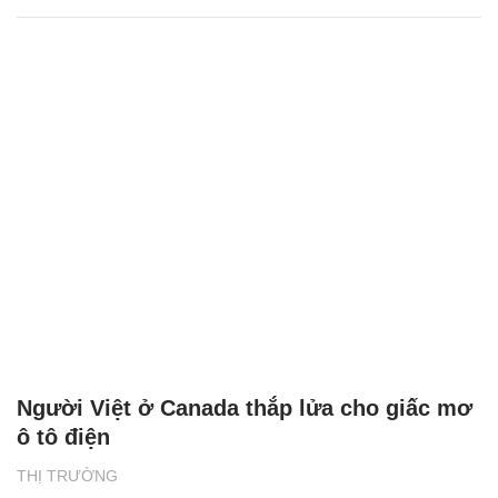
Người Việt ở Canada thắp lửa cho giấc mơ
ô tô điện
THỊ TRƯỜNG