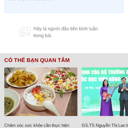
CÓ THỂ BẠN QUAN TÂM
Chăm sóc sức khỏe cần thực hiện
GS.TS Nguyễn Thị Lan ti