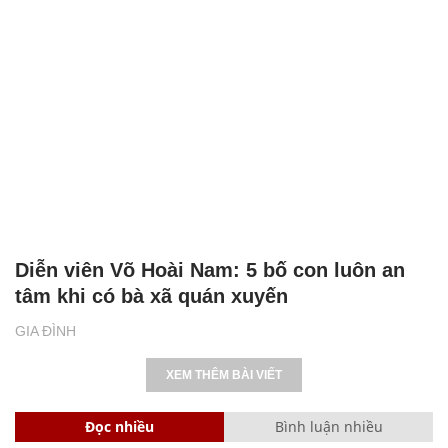
Diễn viên Võ Hoài Nam: 5 bố con luôn an
tâm khi có bà xã quán xuyến
GIA ĐÌNH
XEM THÊM BÀI VIẾT
Đọc nhiều
Bình luận nhiều