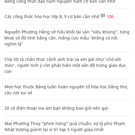
Bảng công thức đạo hàm nguyên hàm cơ bản cần nhớ
Các công thức hóa học lớp 8, 9 cơ bản cần nhớ
106
Nguyễn Phương Hằng sở hữu khối tài sản "siêu khủng", từng
khoe sổ đỏ tính bằng cân, mắng cựu mẫu 'không có nổi
nghìn tỷ'
Clip lột tả chân thực cảnh anh trai và em gái như 'chó với
mèo', người tinh ý còn phát hiện một vấn đề trong giáo dục
con
Mẹo học thuộc Bảng tuần hoàn nguyên tố hóa học bằng thơ,
câu nói vui vẻ
20 số điện thoại ma ám bạn không bao giờ nên gọi
Mai Phương Thúy "phím hàng" quá chuẩn, vợ tỷ phú Phạm
Nhật Vượng giành lại vị trí top 5 người giàu nhất