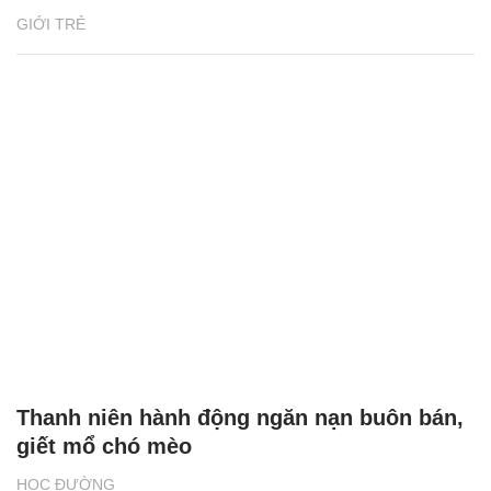
GIỚI TRẺ
Thanh niên hành động ngăn nạn buôn bán,
giết mổ chó mèo
HỌC ĐƯỜNG