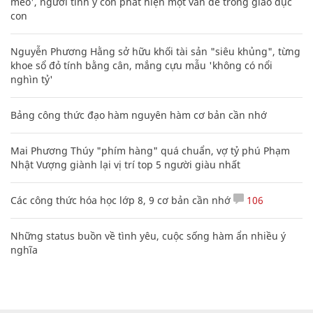
mèo', người tinh ý còn phát hiện một vấn đề trong giáo dục
con
Nguyễn Phương Hằng sở hữu khối tài sản "siêu khủng", từng
khoe sổ đỏ tính bằng cân, mắng cựu mẫu 'không có nổi
nghìn tỷ'
Bảng công thức đạo hàm nguyên hàm cơ bản cần nhớ
Mai Phương Thúy "phím hàng" quá chuẩn, vợ tỷ phú Phạm
Nhật Vượng giành lại vị trí top 5 người giàu nhất
Các công thức hóa học lớp 8, 9 cơ bản cần nhớ
106
Những status buồn về tình yêu, cuộc sống hàm ẩn nhiều ý
nghĩa