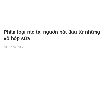
Phân loại rác tại nguồn bắt đầu từ những
vỏ hộp sữa
NHỊP SỐNG