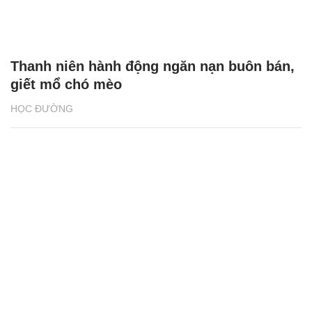
Thanh niên hành động ngăn nạn buôn bán,
giết mổ chó mèo
HỌC ĐƯỜNG