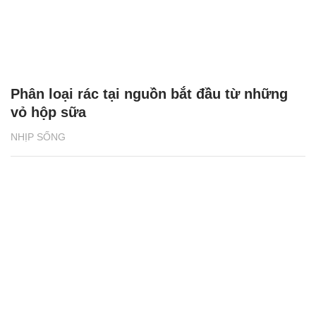
Phân loại rác tại nguồn bắt đầu từ những
vỏ hộp sữa
NHỊP SỐNG