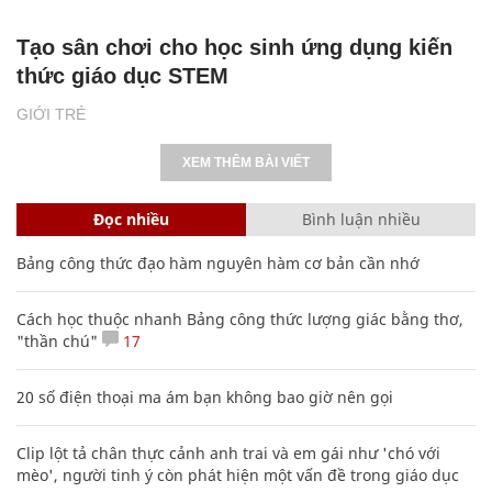
Tạo sân chơi cho học sinh ứng dụng kiến
thức giáo dục STEM
GIỚI TRẺ
XEM THÊM BÀI VIẾT
Đọc nhiều
Bình luận nhiều
Bảng công thức đạo hàm nguyên hàm cơ bản cần nhớ
Cách học thuộc nhanh Bảng công thức lượng giác bằng thơ,
"thần chú"
17
20 số điện thoại ma ám bạn không bao giờ nên gọi
Clip lột tả chân thực cảnh anh trai và em gái như 'chó với
mèo', người tinh ý còn phát hiện một vấn đề trong giáo dục