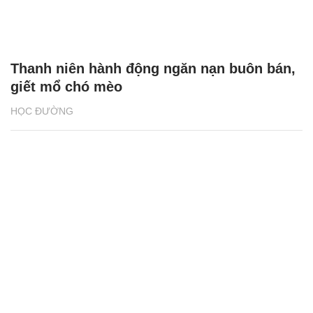
Thanh niên hành động ngăn nạn buôn bán,
giết mổ chó mèo
HỌC ĐƯỜNG