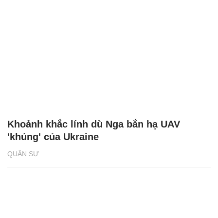
Khoảnh khắc lính dù Nga bắn hạ UAV
'khủng' của Ukraine
QUÂN SỰ