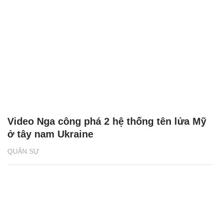
Video Nga công phá 2 hệ thống tên lửa Mỹ
ở tây nam Ukraine
QUÂN SỰ