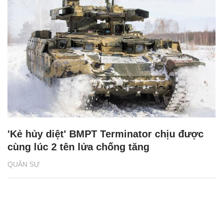
'Kẻ hủy diệt' BMPT Terminator chịu được
cùng lúc 2 tên lửa chống tăng
QUÂN SỰ