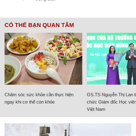
CÓ THỂ BẠN QUAN TÂM
Chăm sóc sức khỏe cần thực hiện
GS.TS Nguyễn Thị Lan ti
ngay khi cơ thể còn khỏe
chức Giám đốc Học viện
Việt Nam