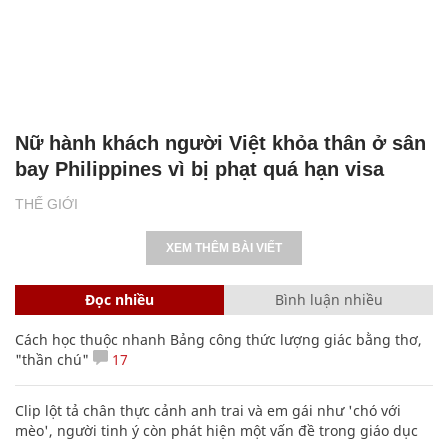
Nữ hành khách người Việt khỏa thân ở sân
bay Philippines vì bị phạt quá hạn visa
THẾ GIỚI
XEM THÊM BÀI VIẾT
Đọc nhiều
Bình luận nhiều
Cách học thuộc nhanh Bảng công thức lượng giác bằng thơ,
"thần chú"
17
Clip lột tả chân thực cảnh anh trai và em gái như 'chó với
mèo', người tinh ý còn phát hiện một vấn đề trong giáo dục