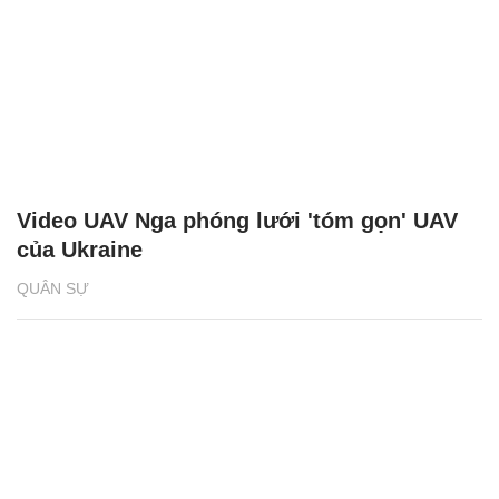
Video UAV Nga phóng lưới 'tóm gọn' UAV
của Ukraine
QUÂN SỰ