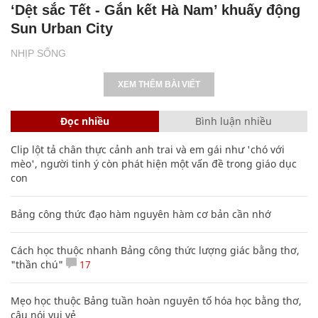
‘Dệt sắc Tết - Gắn kết Hà Nam’ khuấy động
Sun Urban City
NHỊP SỐNG
XEM THÊM BÀI VIẾT
Đọc nhiều
Bình luận nhiều
Clip lột tả chân thực cảnh anh trai và em gái như 'chó với
mèo', người tinh ý còn phát hiện một vấn đề trong giáo dục
con
Bảng công thức đạo hàm nguyên hàm cơ bản cần nhớ
Cách học thuộc nhanh Bảng công thức lượng giác bằng thơ,
"thần chú"
17
Mẹo học thuộc Bảng tuần hoàn nguyên tố hóa học bằng thơ,
câu nói vui vẻ