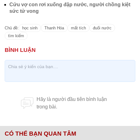
Cứu vợ con rơi xuống đập nước, người chồng kiệt
sức tử vong
Chủ đề:
học sinh
Thanh Hóa
mất tích
đuối nước
tìm kiếm
CÓ THỂ BẠN QUAN TÂM