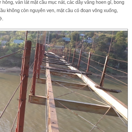
hỏng, ván lát mặt cầu mục nát, các dây văng hoen gỉ, bong
 cầu không còn nguyên vẹn, mặt cầu có đoạn võng xuống,
ỡ.