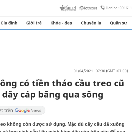
Hotline: 09161
Gia đình
Giới trẻ
Khỏe - đẹp
Chuyện lạ
Quân sự
01/04/2021 07:30 (GMT+07:00)
ng có tiền tháo cầu treo cũ
 dây cáp băng qua sông
reo không còn được sử dụng. Mặc dù cây cầu đã xuống
 và học sinh vẫn liều mình bám dây cáp trên cầu để qua