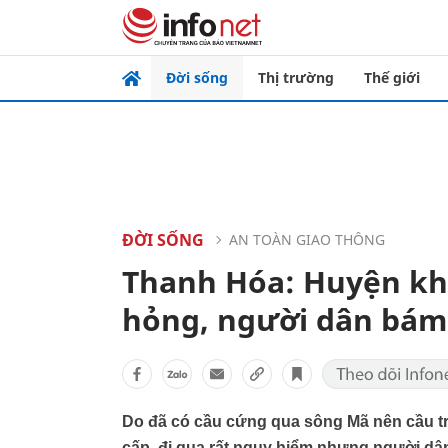
Đời sống
Thị trường
Thế giới
ĐỜI SỐNG
AN TOÀN GIAO THÔNG
Thanh Hóa: Huyện khô
hỏng, người dân bám
Do đã có cầu cứng qua sông Mã nên cầu t
cấp, đi qua rất nguy hiểm nhưng người dân