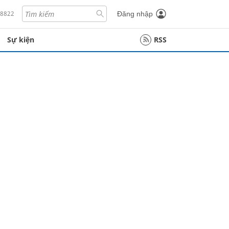
18822
Đăng nhập
Sự kiện
RSS