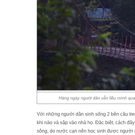
Hàng ngày người dân vẫn liều mình qua
Với những người dân sinh sống 2 bên cầu treo,
khi nào và sập vào nhà họ. Đặc biệt, cách đây 
sông, do nước cạn nên học sinh được người d