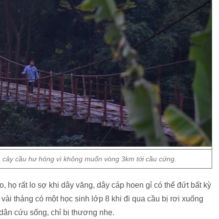
 cây cầu hư hỏng vì không muốn vòng 3km tới cầu cứng.
 họ rất lo sợ khi dây văng, dây cáp hoen gỉ có thể đứt bất kỳ
vài tháng có một học sinh lớp 8 khi đi qua cầu bị rơi xuống
ân cứu sống, chỉ bị thương nhẹ.