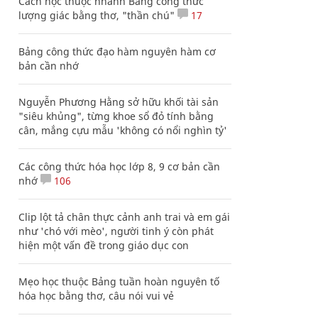
Cách học thuộc nhanh Bảng công thức
lượng giác bằng thơ, "thần chú"
17
Bảng công thức đạo hàm nguyên hàm cơ
bản cần nhớ
Nguyễn Phương Hằng sở hữu khối tài sản
"siêu khủng", từng khoe sổ đỏ tính bằng
cân, mắng cựu mẫu 'không có nổi nghìn tỷ'
Các công thức hóa học lớp 8, 9 cơ bản cần
nhớ
106
Clip lột tả chân thực cảnh anh trai và em gái
như 'chó với mèo', người tinh ý còn phát
hiện một vấn đề trong giáo dục con
Mẹo học thuộc Bảng tuần hoàn nguyên tố
hóa học bằng thơ, câu nói vui vẻ