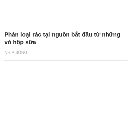
Phân loại rác tại nguồn bắt đầu từ những
vỏ hộp sữa
NHỊP SỐNG