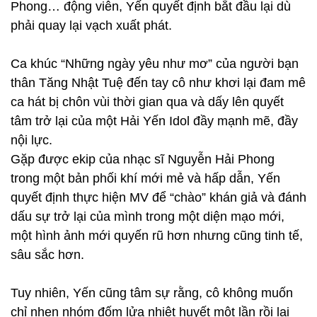
Phong… động viên, Yến quyết định bắt đầu lại dù
phải quay lại vạch xuất phát.
Ca khúc “Những ngày yêu như mơ” của người bạn
thân Tăng Nhật Tuệ đến tay cô như khơi lại đam mê
ca hát bị chôn vùi thời gian qua và dấy lên quyết
tâm trở lại của một Hải Yến Idol đầy mạnh mẽ, đầy
nội lực.
Gặp được ekip của nhạc sĩ Nguyễn Hải Phong
trong một bản phối khí mới mẻ và hấp dẫn, Yến
quyết định thực hiện MV để “chào” khán giả và đánh
dấu sự trở lại của mình trong một diện mạo mới,
một hình ảnh mới quyến rũ hơn nhưng cũng tinh tế,
sâu sắc hơn.
Tuy nhiên, Yến cũng tâm sự rằng, cô không muốn
chỉ nhen nhóm đốm lửa nhiệt huyết một lần rồi lại