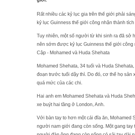
Rất nhiều các kỷ lục gia trên thế giới phải sá
kỷ lục Guinness thế giới công nhận thành tích
Tuy nhiên, một số người từ khi sinh ra đã sở
nên sớm được kỷ lục Guinness thế giới công n
Cập - Mohamed và Huda Shehata
Mohamed Shehata, 34 tuổi và Huda Shehata, 30
đoạn trước tuổi dậy thì. Do đó, cơ thể họ sản
quá mức của các chi.
Hai anh em Mohamed Shehata và Huda Shehata
xe buýt hai tầng ở London, Anh.
Với bàn tay to hơn một cái đĩa ăn, Mohamed S
người nam giới đang còn sống. Một gang tay t
người đàn ông đang còn sống có sải tay dài nh