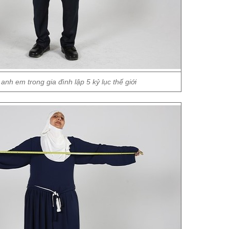
 anh em trong gia đình lập 5 kỷ lục thế giới