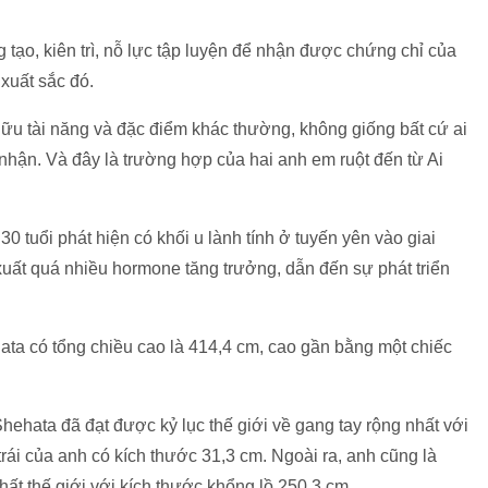
ng tạo, kiên trì, nỗ lực tập luyện để nhận được chứng chỉ của
 xuất sắc đó.
 hữu tài năng và đặc điểm khác thường, không giống bất cứ ai
hận. Và đây là trường hợp của hai anh em ruột đến từ Ai
 tuổi phát hiện có khối u lành tính ở tuyến yên vào giai
 xuất quá nhiều hormone tăng trưởng, dẫn đến sự phát triển
 có tổng chiều cao là 414,4 cm, cao gần bằng một chiếc
hehata đã đạt được kỷ lục thế giới về gang tay rộng nhất với
rái của anh có kích thước 31,3 cm. Ngoài ra, anh cũng là
ất thế giới với kích thước khổng lồ 250,3 cm.