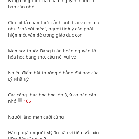
Bảng công thức đạo hàm nguyên hàm cơ
bản cần nhớ
Clip lột tả chân thực cảnh anh trai và em gái
như 'chó với mèo', người tinh ý còn phát
hiện một vấn đề trong giáo dục con
Mẹo học thuộc Bảng tuần hoàn nguyên tố
hóa học bằng thơ, câu nói vui vẻ
Nhiều điểm bất thường ở bằng đại học của
Lý Nhã Kỳ
Các công thức hóa học lớp 8, 9 cơ bản cần
nhớ
106
Người lãng mạn cuối cùng
Hàng ngàn người Mỹ ân hận vì tiêm vắc xin
HPV: Bác sĩ nói gì?