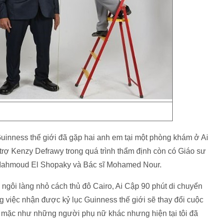
uinness thế giới đã gặp hai anh em tại một phòng khám ở Ai
 trợ Kenzy Defrawy trong quá trình thẩm định còn có Giáo sư
 Mahmoud El Shopaky và Bác sĩ Mohamed Nour.
 ngôi làng nhỏ cách thủ đô Cairo, Ai Cập 90 phút di chuyển
g việc nhận được kỷ lục Guinness thế giới sẽ thay đổi cuộc
 mặc như những người phụ nữ khác nhưng hiện tại tôi đã