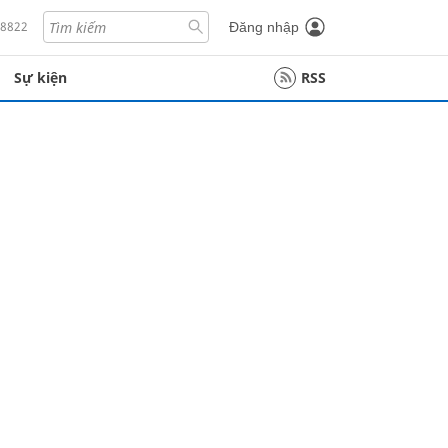
18822
Đăng nhập
Sự kiện
RSS