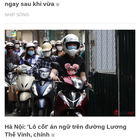
ngay sau khi vừa
NHỊP SỐNG
Hà Nội: 'Lô cốt' án ngữ trên đường Lương
Thế Vinh, chính