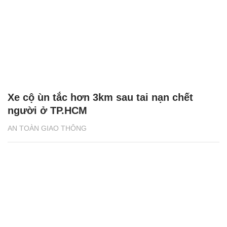
Xe cộ ùn tắc hơn 3km sau tai nạn chết
người ở TP.HCM
AN TOÀN GIAO THÔNG