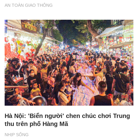
AN TOÀN GIAO THÔNG
Hà Nội: 'Biển người' chen chúc chơi Trung
thu trên phố Hàng Mã
NHỊP SỐNG