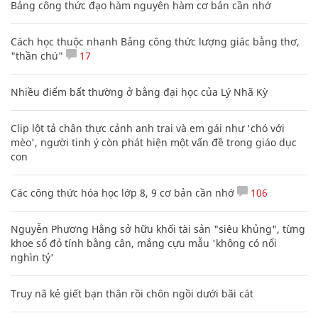
Bảng công thức đạo hàm nguyên hàm cơ bản cần nhớ
Cách học thuộc nhanh Bảng công thức lượng giác bằng thơ,
"thần chú"
17
Nhiều điểm bất thường ở bằng đại học của Lý Nhã Kỳ
Clip lột tả chân thực cảnh anh trai và em gái như 'chó với
mèo', người tinh ý còn phát hiện một vấn đề trong giáo dục
con
Các công thức hóa học lớp 8, 9 cơ bản cần nhớ
106
Nguyễn Phương Hằng sở hữu khối tài sản "siêu khủng", từng
khoe sổ đỏ tính bằng cân, mắng cựu mẫu 'không có nổi
nghìn tỷ'
Truy nã kẻ giết bạn thân rồi chôn ngồi dưới bãi cát