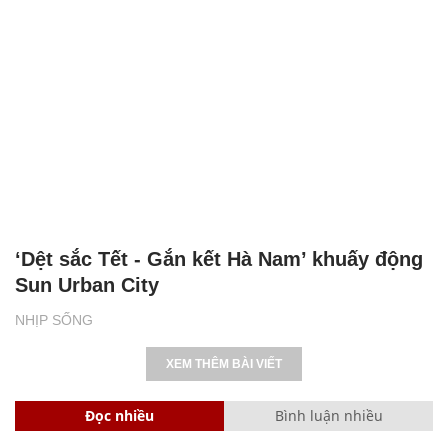
‘Dệt sắc Tết - Gắn kết Hà Nam’ khuấy động
Sun Urban City
NHỊP SỐNG
XEM THÊM BÀI VIẾT
Đọc nhiều
Bình luận nhiều