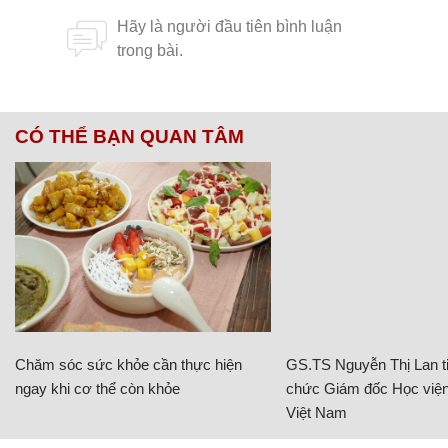
CÓ THỂ BẠN QUAN TÂM
Chăm sóc sức khỏe cần thực hiện
GS.TS Nguyễn Thị Lan ti
ngay khi cơ thể còn khỏe
chức Giám đốc Học viện
Việt Nam