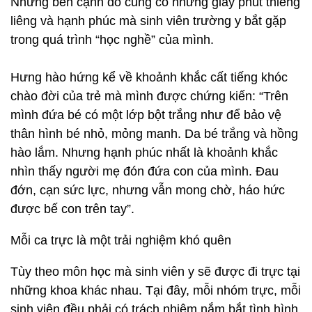
Nhưng bên cạnh đó cũng có những giây phút thiêng
liêng và hạnh phúc mà sinh viên trường y bắt gặp
trong quá trình “học nghề” của mình.
Hưng hào hứng kể về khoảnh khắc cất tiếng khóc
chào đời của trẻ mà mình được chứng kiến: “Trên
mình đứa bé có một lớp bột trắng như để bảo vệ
thân hình bé nhỏ, mỏng manh. Da bé trắng và hồng
hào lắm. Nhưng hạnh phúc nhất là khoảnh khắc
nhìn thấy người mẹ đón đứa con của mình. Đau
đớn, cạn sức lực, nhưng vẫn mong chờ, háo hức
được bế con trên tay”.
Mỗi ca trực là một trải nghiệm khó quên
Tùy theo môn học mà sinh viên y sẽ được đi trực tại
những khoa khác nhau. Tại đây, mỗi nhóm trực, mỗi
sinh viên đều phải có trách nhiệm nắm bắt tình hình