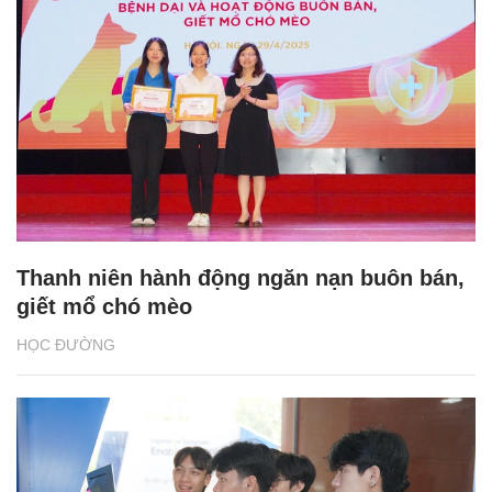
Thanh niên hành động ngăn nạn buôn bán,
giết mổ chó mèo
HỌC ĐƯỜNG