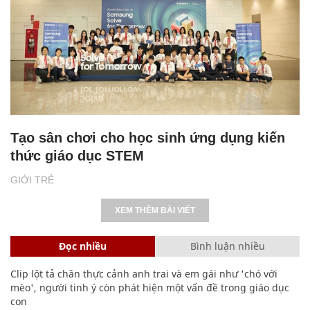
Tạo sân chơi cho học sinh ứng dụng kiến
thức giáo dục STEM
GIỚI TRẺ
XEM THÊM BÀI VIẾT
Đọc nhiều
Bình luận nhiều
Clip lột tả chân thực cảnh anh trai và em gái như 'chó với
mèo', người tinh ý còn phát hiện một vấn đề trong giáo dục
con