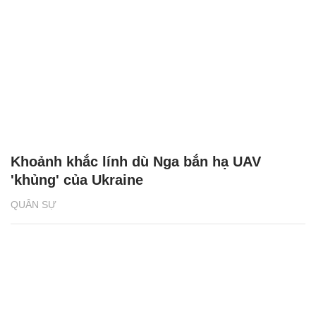
Khoảnh khắc lính dù Nga bắn hạ UAV
'khủng' của Ukraine
QUÂN SỰ