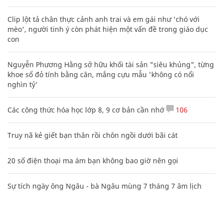
Clip lột tả chân thực cảnh anh trai và em gái như 'chó với
mèo', người tinh ý còn phát hiện một vấn đề trong giáo dục
con
Nguyễn Phương Hằng sở hữu khối tài sản "siêu khủng", từng
khoe sổ đỏ tính bằng cân, mắng cựu mẫu 'không có nổi
nghìn tỷ'
Các công thức hóa học lớp 8, 9 cơ bản cần nhớ
106
Truy nã kẻ giết bạn thân rồi chôn ngồi dưới bãi cát
20 số điện thoại ma ám bạn không bao giờ nên gọi
Sự tích ngày ông Ngâu - bà Ngâu mùng 7 tháng 7 âm lịch