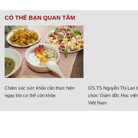
CÓ THỂ BẠN QUAN TÂM
Chăm sóc sức khỏe cần thực hiện
GS.TS Nguyễn Thị Lan ti
ngay khi cơ thể còn khỏe
chức Giám đốc Học viện
Việt Nam