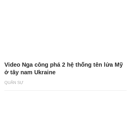
Video Nga công phá 2 hệ thống tên lửa Mỹ
ở tây nam Ukraine
QUÂN SỰ