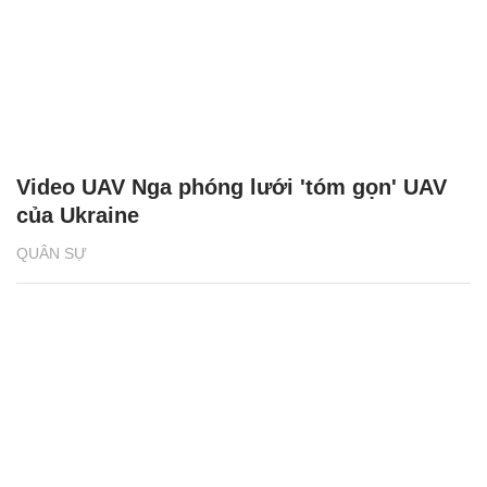
Video UAV Nga phóng lưới 'tóm gọn' UAV
của Ukraine
QUÂN SỰ