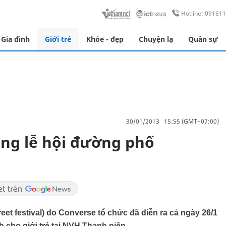
Hotline: 09161
Gia đình
Giới trẻ
Khỏe - đẹp
Chuyện lạ
Quân sự
30/01/2013 15:55 (GMT+07:00)
ùng lễ hội đường phố
t festival) do Converse tổ chức đã diễn ra cả ngày 26/1
 cho giới trẻ tại NVH Thanh niên.