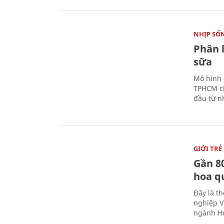
NHỊP SỐ
Phân 
sữa
Mô hình 
TPHCM ch
đầu từ n
GIỚI TRẺ
Gần 8
hoa q
Đây là t
nghiệp V
ngành Ho