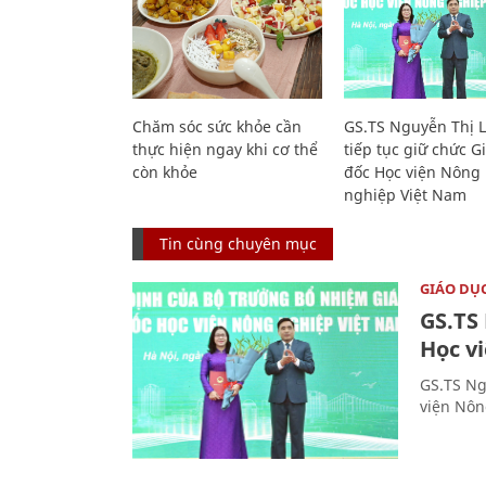
Chăm sóc sức khỏe cần
GS.TS Nguyễn Thị 
thực hiện ngay khi cơ thể
tiếp tục giữ chức 
còn khỏe
đốc Học viện Nông
nghiệp Việt Nam
Tin cùng chuyên mục
GIÁO DỤ
GS.TS
Học v
GS.TS Ng
viện Nôn