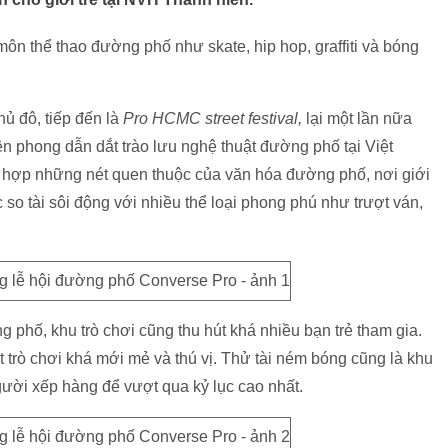
 môn thể thao đường phố như skate, hip hop, graffiti và bóng
thủ đô, tiếp đến là
Pro HCMC street festival,
lại một lần nữa
ên phong dẫn dắt trào lưu nghệ thuật đường phố tại Việt
 hợp những nét quen thuộc của văn hóa đường phố, nơi giới
so tài sôi động với nhiều thể loại phong phú như trượt ván,
hố, khu trò chơi cũng thu hút khá nhiều bạn trẻ tham gia.
ột trò chơi khá mới mẻ và thú vị. Thử tài ném bóng cũng là khu
ười xếp hàng để vượt qua kỷ lục cao nhất.