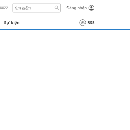
18822
Đăng nhập
Sự kiện
RSS