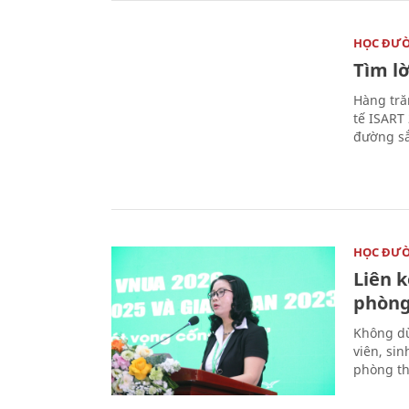
HỌC ĐƯ
Tìm lờ
Hàng tră
tế ISART
đường sắ
HỌC ĐƯ
Liên 
phòng
Không dừ
viên, si
phòng th