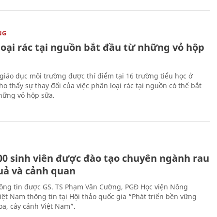
NG
loại rác tại nguồn bắt đầu từ những vỏ hộp
giáo dục môi trường được thí điểm tại 16 trường tiểu học ở
o thấy sự thay đổi của việc phân loại rác tại nguồn có thể bắt
hững vỏ hộp sữa.
00 sinh viên được đào tạo chuyên ngành rau
uả và cảnh quan
hông tin được GS. TS Phạm Văn Cường, PGĐ Học viện Nông
iệt Nam thông tin tại Hội thảo quốc gia “Phát triển bền vững
a, cây cảnh Việt Nam”.