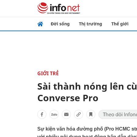
Đời sống
Thị trường
Thế giới
GIỚI TRẺ
Sài thành nóng lên c
Converse Pro
Sự kiện văn hóa đường phố (Pro HCMC stree
với nhiều nội dung hoạt động hấp dẫn dành