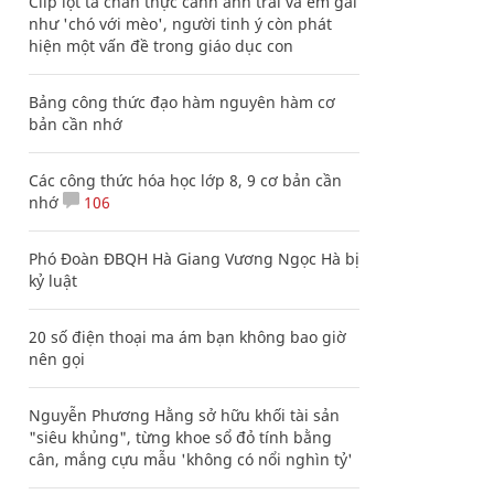
Clip lột tả chân thực cảnh anh trai và em gái
như 'chó với mèo', người tinh ý còn phát
hiện một vấn đề trong giáo dục con
Bảng công thức đạo hàm nguyên hàm cơ
bản cần nhớ
Các công thức hóa học lớp 8, 9 cơ bản cần
nhớ
106
Phó Đoàn ĐBQH Hà Giang Vương Ngọc Hà bị
kỷ luật
20 số điện thoại ma ám bạn không bao giờ
nên gọi
Nguyễn Phương Hằng sở hữu khối tài sản
"siêu khủng", từng khoe sổ đỏ tính bằng
cân, mắng cựu mẫu 'không có nổi nghìn tỷ'