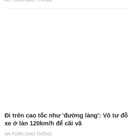
AN TOÀN GIAO THÔNG
Đi trên cao tốc như 'đường làng': Vô tư đỗ
xe ở làn 120km/h để cãi vã
AN TOÀN GIAO THÔNG