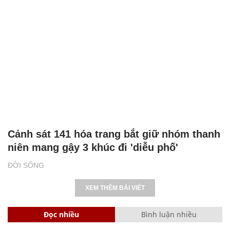
Cảnh sát 141 hóa trang bắt giữ nhóm thanh
niên mang gậy 3 khúc đi 'diễu phố'
ĐỜI SỐNG
XEM THÊM BÀI VIẾT
Đọc nhiều
Bình luận nhiều