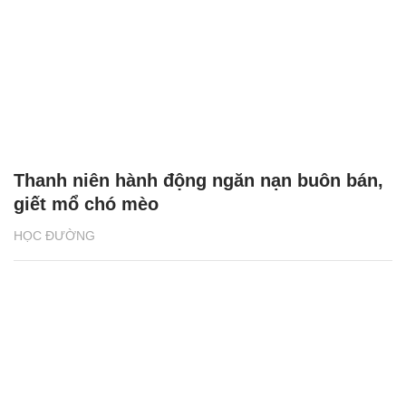
Thanh niên hành động ngăn nạn buôn bán,
giết mổ chó mèo
HỌC ĐƯỜNG