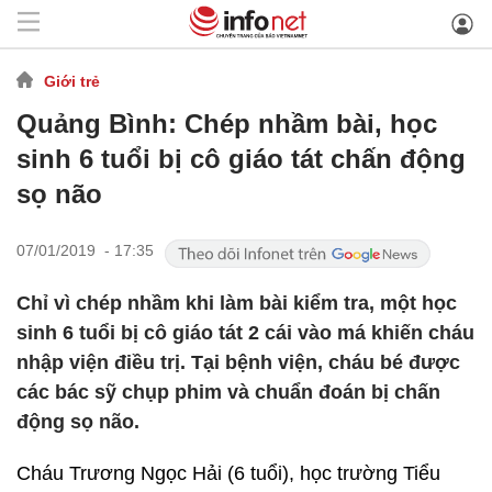
Giới trẻ
Quảng Bình: Chép nhầm bài, học
sinh 6 tuổi bị cô giáo tát chấn động
sọ não
07/01/2019 - 17:35
Chỉ vì chép nhầm khi làm bài kiểm tra, một học
sinh 6 tuổi bị cô giáo tát 2 cái vào má khiến cháu
nhập viện điều trị. Tại bệnh viện, cháu bé được
các bác sỹ chụp phim và chuẩn đoán bị chấn
động sọ não.
Cháu Trương Ngọc Hải (6 tuổi), học trường Tiểu