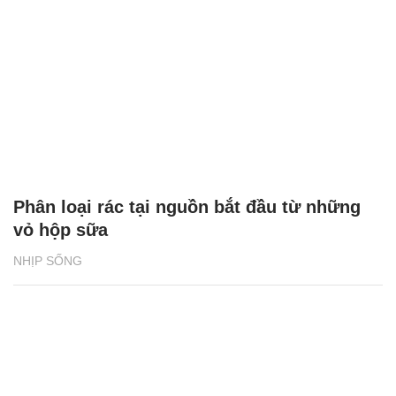
Phân loại rác tại nguồn bắt đầu từ những
vỏ hộp sữa
NHỊP SỐNG