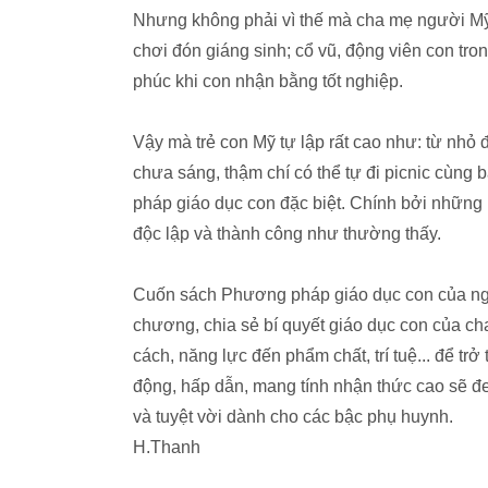
Nhưng không phải vì thế mà cha mẹ người Mỹ
chơi đón giáng sinh; cổ vũ, động viên con tr
phúc khi con nhận bằng tốt nghiệp.
Vậy mà trẻ con Mỹ tự lập rất cao như: từ nhỏ 
chưa sáng, thậm chí có thể tự đi picnic cùng
pháp giáo dục con đặc biệt. Chính bởi những 
độc lập và thành công như thường thấy.
Cuốn sách Phương pháp giáo dục con của ngư
chương, chia sẻ bí quyết giáo dục con của cha
cách, năng lực đến phẩm chất, trí tuệ... để trở
động, hấp dẫn, mang tính nhận thức cao sẽ 
và tuyệt vời dành cho các bậc phụ huynh.
H.Thanh