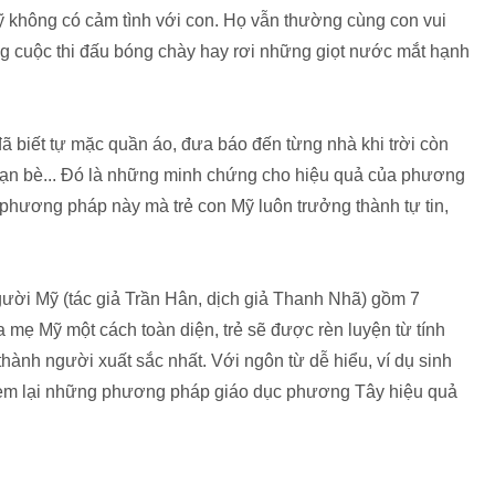
 không có cảm tình với con. Họ vẫn thường cùng con vui
ong cuộc thi đấu bóng chày hay rơi những giọt nước mắt hạnh
đã biết tự mặc quần áo, đưa báo đến từng nhà khi trời còn
 bạn bè... Đó là những minh chứng cho hiệu quả của phương
phương pháp này mà trẻ con Mỹ luôn trưởng thành tự tin,
ời Mỹ (tác giả Trần Hân, dịch giả Thanh Nhã) gồm 7
 mẹ Mỹ một cách toàn diện, trẻ sẽ được rèn luyện từ tính
 thành người xuất sắc nhất. Với ngôn từ dễ hiểu, ví dụ sinh
đem lại những phương pháp giáo dục phương Tây hiệu quả