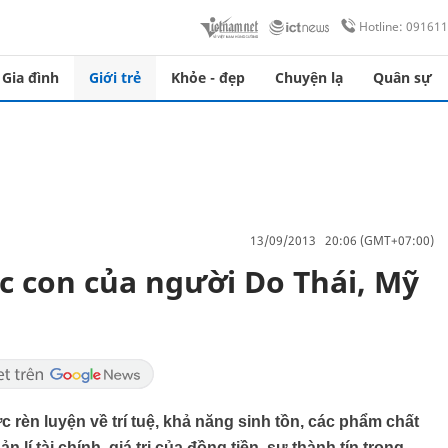
Hotline: 09161
Gia đình
Giới trẻ
Khỏe - đẹp
Chuyện lạ
Quân sự
13/09/2013 20:06 (GMT+07:00)
 con của người Do Thái, Mỹ
rèn luyện về trí tuệ, khả năng sinh tồn, các phẩm chất
í tài chính, giá trị của đồng tiền, sự thành tín trong