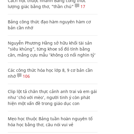
Cách học thuộc nhanh Bảng công thức
lượng giác bằng thơ, "thần chú"
17
Bảng công thức đạo hàm nguyên hàm cơ
bản cần nhớ
Nguyễn Phương Hằng sở hữu khối tài sản
"siêu khủng", từng khoe sổ đỏ tính bằng
cân, mắng cựu mẫu 'không có nổi nghìn tỷ'
Các công thức hóa học lớp 8, 9 cơ bản cần
nhớ
106
Clip lột tả chân thực cảnh anh trai và em gái
như 'chó với mèo', người tinh ý còn phát
hiện một vấn đề trong giáo dục con
Mẹo học thuộc Bảng tuần hoàn nguyên tố
hóa học bằng thơ, câu nói vui vẻ