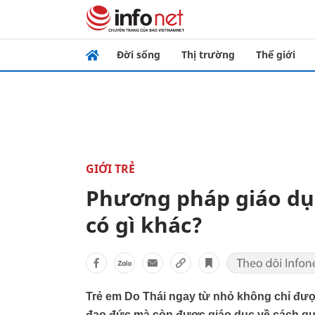
Đời sống
Thị trường
Thế giới
GIỚI TRẺ
Phương pháp giáo dục
có gì khác?
Trẻ em Do Thái ngay từ nhỏ không chỉ được 
đạo đức mà còn được giáo dục về cách quản l