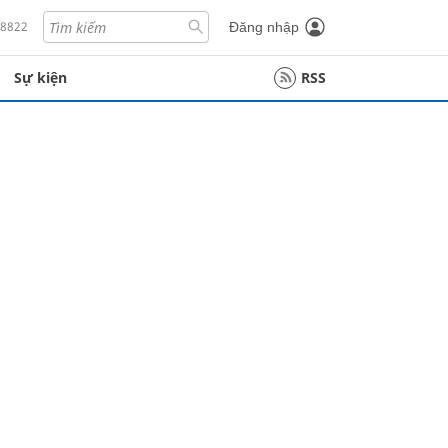
18822
Đăng nhập
Sự kiện
RSS