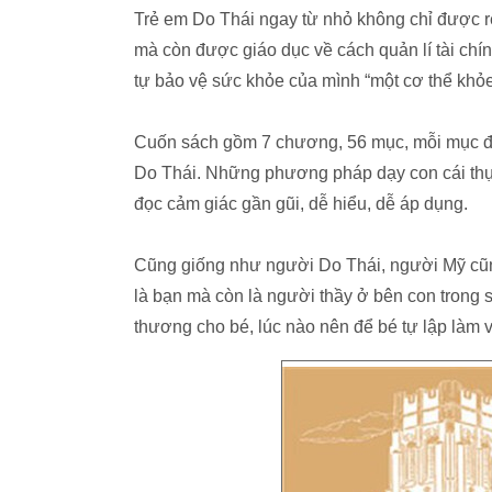
Trẻ em Do Thái ngay từ nhỏ không chỉ được rè
mà còn được giáo dục về cách quản lí tài chính,
tự bảo vệ sức khỏe của mình “một cơ thể khỏe
Cuốn sách gồm 7 chương, 56 mục, mỗi mục đều
Do Thái. Những phương pháp dạy con cái thực t
đọc cảm giác gần gũi, dễ hiểu, dễ áp dụng.
Cũng giống như người Do Thái, người Mỹ cũn
là bạn mà còn là người thầy ở bên con trong 
thương cho bé, lúc nào nên để bé tự lập làm 