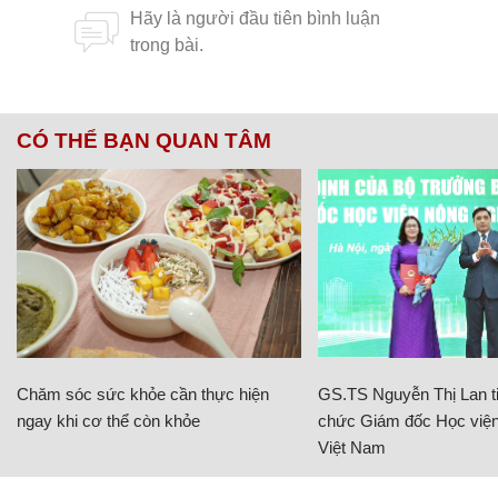
CÓ THỂ BẠN QUAN TÂM
Chăm sóc sức khỏe cần thực hiện
GS.TS Nguyễn Thị Lan ti
ngay khi cơ thể còn khỏe
chức Giám đốc Học viện
Việt Nam