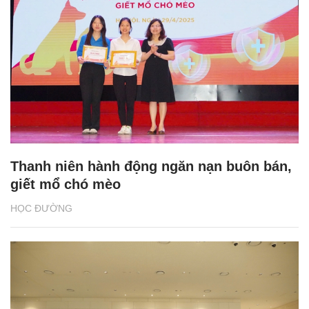
Thanh niên hành động ngăn nạn buôn bán,
giết mổ chó mèo
HỌC ĐƯỜNG