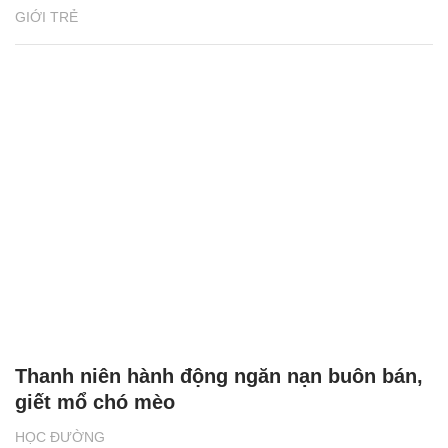
GIỚI TRẺ
Thanh niên hành động ngăn nạn buôn bán,
giết mổ chó mèo
HỌC ĐƯỜNG