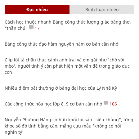
Đọc nhiều
Bình luận nhiều
Cách học thuộc nhanh Bảng công thức lượng giác bằng thơ,
"thần chú"
17
Bảng công thức đạo hàm nguyên hàm cơ bản cần nhớ
Clip lột tả chân thực cảnh anh trai và em gái như 'chó với
mèo', người tinh ý còn phát hiện một vấn đề trong giáo dục
con
Nhiều điểm bất thường ở bằng đại học của Lý Nhã Kỳ
Các công thức hóa học lớp 8, 9 cơ bản cần nhớ
106
Nguyễn Phương Hằng sở hữu khối tài sản "siêu khủng", từng
khoe sổ đỏ tính bằng cân, mắng cựu mẫu 'không có nổi
nghìn tỷ'