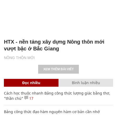
HTX - nền tảng xây dựng Nông thôn mới
vượt bậc ở Bắc Giang
NÔNG THÔN MỚI
XEM THÊM BÀI VIẾT
Đọc nhiều
Bình luận nhiều
Cách học thuộc nhanh Bảng công thức lượng giác bằng thơ,
"thần chú"
17
Bảng công thức đạo hàm nguyên hàm cơ bản cần nhớ
Clip lột tả chân thực cảnh anh trai và em gái như 'chó với
mèo', người tinh ý còn phát hiện một vấn đề trong giáo dục
con