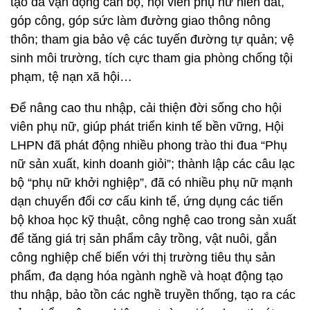
tạo đã vận động cán bộ, hội viên phụ nữ hiến đất,
góp công, góp sức làm đường giao thông nông
thôn; tham gia bảo vệ các tuyến đường tự quản; vệ
sinh môi trường, tích cực tham gia phòng chống tội
phạm, tệ nạn xã hội…
Để nâng cao thu nhập, cải thiện đời sống cho hội
viên phụ nữ, giúp phát triển kinh tế bền vững, Hội
LHPN đã phát động nhiều phong trào thi đua “Phụ
nữ sản xuất, kinh doanh giỏi”; thành lập các câu lạc
bộ “phụ nữ khởi nghiệp”, đã có nhiều phụ nữ mạnh
dạn chuyển đổi cơ cấu kinh tế, ứng dụng các tiến
bộ khoa học kỹ thuật, công nghệ cao trong sản xuất
để tăng giá trị sản phẩm cây trồng, vật nuôi, gắn
công nghiệp chế biến với thị trường tiêu thụ sản
phẩm, đa dạng hóa ngành nghề và hoạt động tạo
thu nhập, bảo tồn các nghề truyền thống, tạo ra các