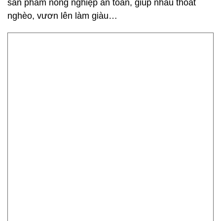
sản phẩm nông nghiệp an toàn, giúp nhau thoát
nghèo, vươn lên làm giàu…
Chị em phụ nữ rất hăng hái tham gia phát triển các mô hình
kinh tế.