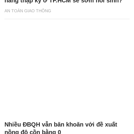
hàng thập kỷ ở TP.HCM sẽ sớm hồi sinh?
AN TOÀN GIAO THÔNG
Nhiều ĐBQH vẫn băn khoăn với đề xuất
nồng độ cồn bằng 0