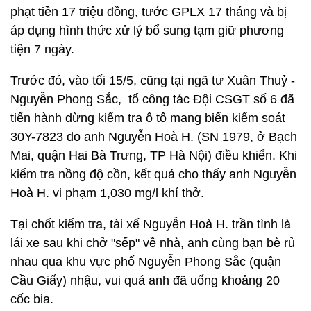
phạt tiền 17 triệu đồng, tước GPLX 17 tháng và bị
áp dụng hình thức xử lý bổ sung tạm giữ phương
tiện 7 ngày.
Trước đó, vào tối 15/5, cũng tại ngã tư Xuân Thuỷ -
Nguyễn Phong Sắc, tổ công tác Đội CSGT số 6 đã
tiến hành dừng kiểm tra ô tô mang biển kiểm soát
30Y-7823 do anh Nguyễn Hoà H. (SN 1979, ở Bạch
Mai, quận Hai Bà Trưng, TP Hà Nội) điều khiển. Khi
kiểm tra nồng độ cồn, kết quả cho thấy anh Nguyễn
Hoà H. vi phạm 1,030 mg/l khí thở.
Tại chốt kiểm tra, tài xế Nguyễn Hoà H. trần tình là
lái xe sau khi chở "sếp" về nhà, anh cùng bạn bè rủ
nhau qua khu vực phố Nguyễn Phong Sắc (quận
Cầu Giấy) nhậu, vui quá anh đã uống khoảng 20
cốc bia.