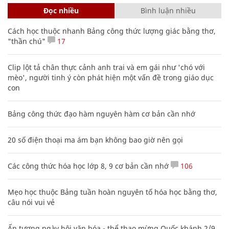
Đọc nhiều
Bình luận nhiều
Cách học thuộc nhanh Bảng công thức lượng giác bằng thơ,
"thần chú"
17
Clip lột tả chân thực cảnh anh trai và em gái như 'chó với
mèo', người tinh ý còn phát hiện một vấn đề trong giáo dục
con
Bảng công thức đạo hàm nguyên hàm cơ bản cần nhớ
20 số điện thoại ma ám bạn không bao giờ nên gọi
Các công thức hóa học lớp 8, 9 cơ bản cần nhớ
106
Mẹo học thuộc Bảng tuần hoàn nguyên tố hóa học bằng thơ,
câu nói vui vẻ
Ấn tượng ngày hội văn hóa - thể thao mừng Quốc khánh 2/9