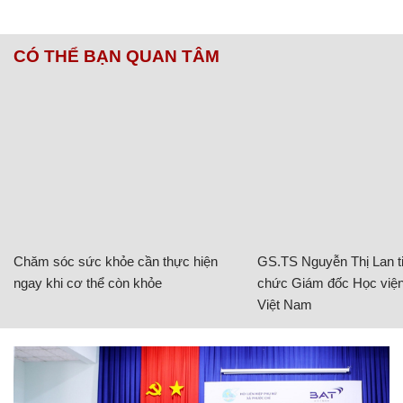
CÓ THỂ BẠN QUAN TÂM
Chăm sóc sức khỏe cần thực hiện
GS.TS Nguyễn Thị Lan ti
ngay khi cơ thể còn khỏe
chức Giám đốc Học viện
Việt Nam