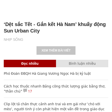
‘Dệt sắc Tết - Gắn kết Hà Nam’ khuấy động
Sun Urban City
NHỊP SỐNG
XEM THÊM BÀI VIẾT
Đọc nhiều
Bình luận nhiều
Phó Đoàn ĐBQH Hà Giang Vương Ngọc Hà bị kỷ luật
Cách học thuộc nhanh Bảng công thức lượng giác bằng thơ,
"thần chú"
17
Clip lột tả chân thực cảnh anh trai và em gái như 'chó với
mèo', người tinh ý còn phát hiện một vấn đề trong giáo dục