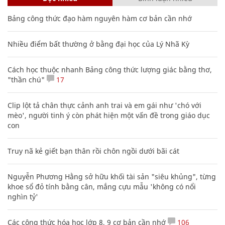
Bảng công thức đạo hàm nguyên hàm cơ bản cần nhớ
Nhiều điểm bất thường ở bằng đại học của Lý Nhã Kỳ
Cách học thuộc nhanh Bảng công thức lượng giác bằng thơ,
"thần chú"
17
Clip lột tả chân thực cảnh anh trai và em gái như 'chó với
mèo', người tinh ý còn phát hiện một vấn đề trong giáo dục
con
Truy nã kẻ giết bạn thân rồi chôn ngồi dưới bãi cát
Nguyễn Phương Hằng sở hữu khối tài sản "siêu khủng", từng
khoe sổ đỏ tính bằng cân, mắng cựu mẫu 'không có nổi
nghìn tỷ'
Các công thức hóa học lớp 8, 9 cơ bản cần nhớ
106