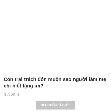
Con trai trách đón muộn sao người làm mẹ
chỉ biết lặng im?
GIA ĐÌNH
XEM THÊM BÀI VIẾT