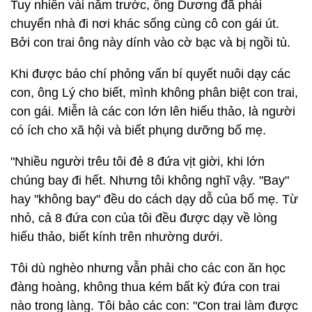
Tuy nhiên vài năm trước, ông Dương đã phải
chuyển nhà đi nơi khác sống cùng cô con gái út.
Bởi con trai ông này dính vào cờ bạc và bị ngồi tù.
Khi được báo chí phỏng vấn bí quyết nuôi dạy các
con, ông Lý cho biết, mình không phân biệt con trai,
con gái. Miễn là các con lớn lên hiếu thảo, là người
có ích cho xã hội và biết phụng dưỡng bố mẹ.
"Nhiều người trêu tôi đẻ 8 đứa vịt giời, khi lớn
chúng bay đi hết. Nhưng tôi không nghĩ vậy. "Bay"
hay "không bay" đều do cách dạy dỗ của bố mẹ. Từ
nhỏ, cả 8 đứa con của tôi đều được dạy về lòng
hiếu thảo, biết kính trên nhường dưới.
Tôi dù nghèo nhưng vẫn phải cho các con ăn học
đàng hoàng, không thua kém bất kỳ đứa con trai
nào trong làng. Tôi bảo các con: "Con trai làm được