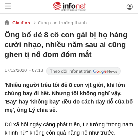
Cùng con trưởng thành
Gia đình
Ông bố đẻ 8 cô con gái bị họ hàng
cười nhạo, nhiều năm sau ai cũng
ghen tị nổ đom đóm mắt
17/12/2020 - 07:13
'Nhiều người trêu tôi đẻ 8 con vịt giời, khi lớn
chúng bay đi hết. Nhưng tôi không nghĩ vậy.
'Bay' hay 'không bay' đều do cách dạy dỗ của bố
mẹ', ông Lý chia sẻ.
Dù xã hội ngày càng phát triển, tư tưởng "trọng nam
khinh nữ" không còn quá nặng nề như trước.