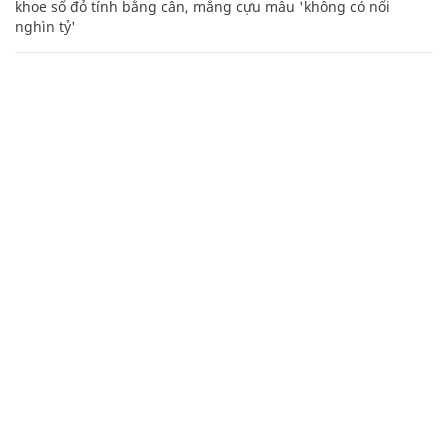
khoe sổ đỏ tính bằng cân, mắng cựu mẫu 'không có nổi
nghìn tỷ'
Mẹo học thuộc Bảng tuần hoàn nguyên tố hóa học bằng thơ,
câu nói vui vẻ
Hàng ngàn người Mỹ ân hận vì tiêm vắc xin HPV: Bác sĩ nói
gì?
CHUYÊN TRANG CỦA BÁO
Tòa soạn: Tòa nhà Cục Tần Số, 115 Trần Duy Hưng Hà Nội
Giấy phép hoạt động báo chí: Số 09/GP-BTTTT, Bộ Thông tin và
Truyền thông cấp ngày 07/01/2019.