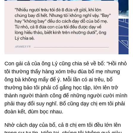
Con gái cả của ông Lý cũng chia sẻ về bố: "Hồi nhỏ
tôi thường thấy hàng xóm trêu đùa bố mẹ nhưng
ông bà không mấy để ý. Mỗi lần có ai trêu, bố
thường bảo tôi phải cố gắng học tập, lớn lên trở
thành người thành công để những người cười mình
phải thay đổi suy nghĩ. Bố cũng dạy chị em tôi phải
đoàn kết, đùm bọc nhau.
Nhờ cách dạy của bố, cả 8 chị em tôi đều lớn lên
trong sự tự tin. Hiện tại, chúng tôi không quá giàu