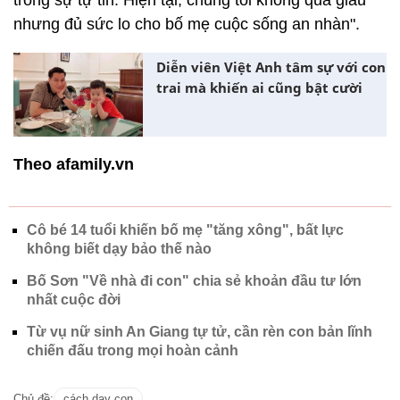
nhưng đủ sức lo cho bố mẹ cuộc sống an nhàn".
Diễn viên Việt Anh tâm sự với con
trai mà khiến ai cũng bật cười
Theo afamily.vn
Cô bé 14 tuổi khiến bố mẹ "tăng xông", bất lực
không biết dạy bảo thế nào
Bố Sơn "Về nhà đi con" chia sẻ khoản đầu tư lớn
nhất cuộc đời
Từ vụ nữ sinh An Giang tự tử, cần rèn con bản lĩnh
chiến đấu trong mọi hoàn cảnh
Chủ đề:
cách dạy con