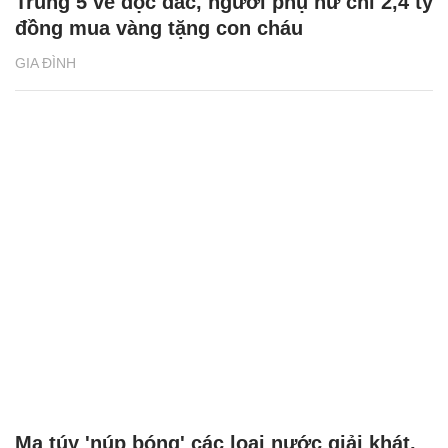
Trúng 5 vé độc đắc, người phụ nữ chi 2,4 tỷ
đồng mua vàng tặng con cháu
GIA ĐÌNH
Ma túy 'núp bóng' các loại nước giải khát,