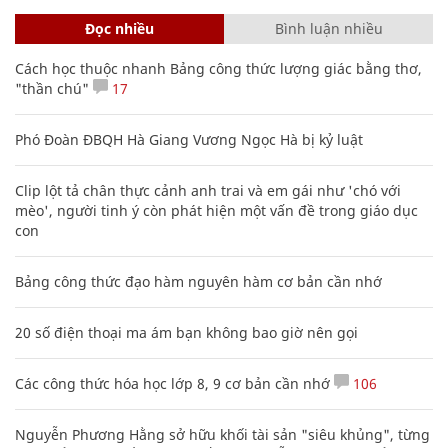
Đọc nhiều
Bình luận nhiều
Cách học thuộc nhanh Bảng công thức lượng giác bằng thơ,
"thần chú"
17
Phó Đoàn ĐBQH Hà Giang Vương Ngọc Hà bị kỷ luật
Clip lột tả chân thực cảnh anh trai và em gái như 'chó với
mèo', người tinh ý còn phát hiện một vấn đề trong giáo dục
con
Bảng công thức đạo hàm nguyên hàm cơ bản cần nhớ
20 số điện thoại ma ám bạn không bao giờ nên gọi
Các công thức hóa học lớp 8, 9 cơ bản cần nhớ
106
Nguyễn Phương Hằng sở hữu khối tài sản "siêu khủng", từng