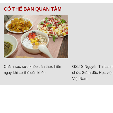
CÓ THỂ BẠN QUAN TÂM
Chăm sóc sức khỏe cần thực hiện
GS.TS Nguyễn Thị Lan ti
ngay khi cơ thể còn khỏe
chức Giám đốc Học viện
Việt Nam