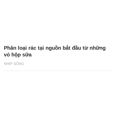
Phân loại rác tại nguồn bắt đầu từ những
vỏ hộp sữa
NHỊP SỐNG