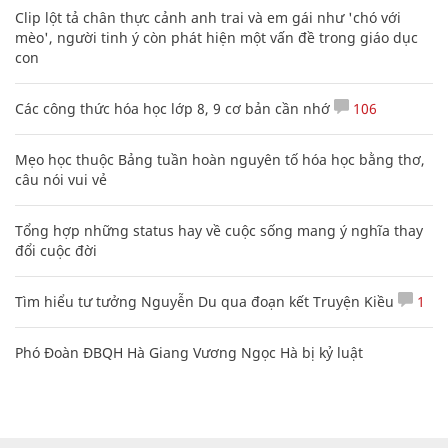
Clip lột tả chân thực cảnh anh trai và em gái như 'chó với
mèo', người tinh ý còn phát hiện một vấn đề trong giáo dục
con
Các công thức hóa học lớp 8, 9 cơ bản cần nhớ
106
Mẹo học thuộc Bảng tuần hoàn nguyên tố hóa học bằng thơ,
câu nói vui vẻ
Tổng hợp những status hay về cuộc sống mang ý nghĩa thay
đổi cuộc đời
Tìm hiểu tư tưởng Nguyễn Du qua đoạn kết Truyện Kiều
1
Phó Đoàn ĐBQH Hà Giang Vương Ngọc Hà bị kỷ luật