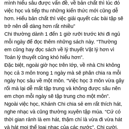
mình hiểu sâu được vấn đề, về bản chất thì lúc đó
việc học và tiếp thu những kiến thức mới cũng dễ
hơn. Hiểu bản chất thì việc giải quyết các bài tập sẽ
trở nên dễ dàng hơn rất nhiều”
Chi thường dành 1 đến 1 giờ rưỡi trước khi đi ngủ
mỗi ngày để đọc thêm những sách này. “Thường
em cũng hay đọc sách về lý thuyết Vật lý hơn vì
Toán lý thuyết cũng khó hiểu hơn”.
Đặc biệt, ngoài giờ học trên lớp, về nhà Chi không
học cả 3 môn trong 1 ngày mà sẽ phân chia ra mỗi
ngày học sâu về một môn. “Việc học 3 môn vừa gây
rối mà lại dễ mất tập trung và không được sâu nên
em chọn mỗi ngày sẽ tập trung cho một môn”.
Ngoài việc học, Khánh Chi chia sẻ em rất thích hát,
nghe nhạc và cũng thường xuyên tập múa. “Cứ có
thời gian rảnh là em hát, thậm chí là vừa đi vừa hát
và hát mọi thể loại nhạc của các nước”, Chi cười.