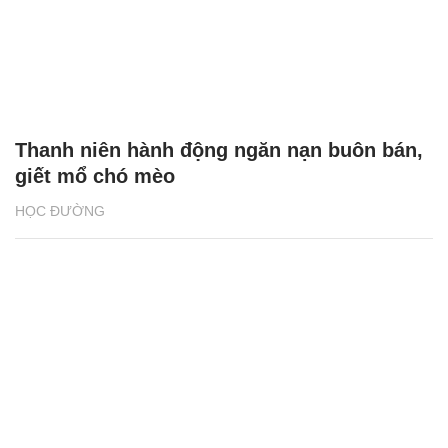
Thanh niên hành động ngăn nạn buôn bán,
giết mổ chó mèo
HỌC ĐƯỜNG