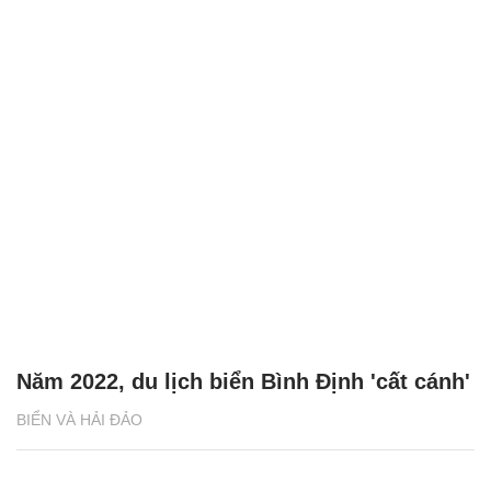
Năm 2022, du lịch biển Bình Định 'cất cánh'
BIỂN VÀ HẢI ĐẢO