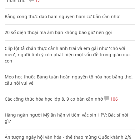
"thần chú"
17
Bảng công thức đạo hàm nguyên hàm cơ bản cần nhớ
20 số điện thoại ma ám bạn không bao giờ nên gọi
Clip lột tả chân thực cảnh anh trai và em gái như 'chó với
mèo', người tinh ý còn phát hiện một vấn đề trong giáo dục
con
Mẹo học thuộc Bảng tuần hoàn nguyên tố hóa học bằng thơ,
câu nói vui vẻ
Các công thức hóa học lớp 8, 9 cơ bản cần nhớ
106
Hàng ngàn người Mỹ ân hận vì tiêm vắc xin HPV: Bác sĩ nói
gì?
Ấn tượng ngày hội văn hóa - thể thao mừng Quốc khánh 2/9