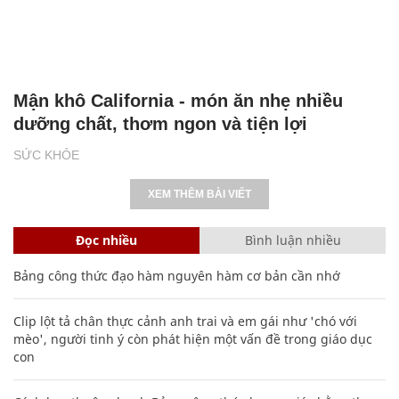
Mận khô California - món ăn nhẹ nhiều
dưỡng chất, thơm ngon và tiện lợi
SỨC KHỎE
XEM THÊM BÀI VIẾT
Đọc nhiều
Bình luận nhiều
Bảng công thức đạo hàm nguyên hàm cơ bản cần nhớ
Clip lột tả chân thực cảnh anh trai và em gái như 'chó với
mèo', người tinh ý còn phát hiện một vấn đề trong giáo dục
con