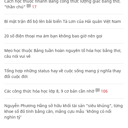
Cách học thuộc nhanh Bảng công thức lượng giác bằng thơ,
"thần chú"
17
Bí mật trận đổ bộ lên bãi biển Tà Lơn của Hải quân Việt Nam
20 số điện thoại ma ám bạn không bao giờ nên gọi
Mẹo học thuộc Bảng tuần hoàn nguyên tố hóa học bằng thơ,
câu nói vui vẻ
Tổng hợp những status hay về cuộc sống mang ý nghĩa thay
đổi cuộc đời
Các công thức hóa học lớp 8, 9 cơ bản cần nhớ
106
Nguyễn Phương Hằng sở hữu khối tài sản "siêu khủng", từng
khoe sổ đỏ tính bằng cân, mắng cựu mẫu 'không có nổi
nghìn tỷ'