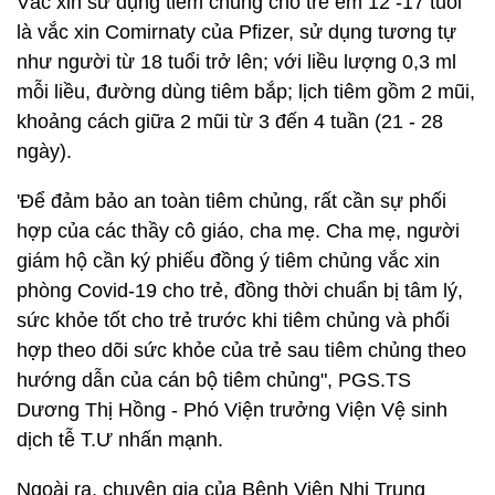
Vắc xin sử dụng tiêm chủng cho trẻ em 12 -17 tuổi
là vắc xin Comirnaty của Pfizer, sử dụng tương tự
như người từ 18 tuổi trở lên; với liều lượng 0,3 ml
mỗi liều, đường dùng tiêm bắp; lịch tiêm gồm 2 mũi,
khoảng cách giữa 2 mũi từ 3 đến 4 tuần (21 - 28
ngày).
'Để đảm bảo an toàn tiêm chủng, rất cần sự phối
hợp của các thầy cô giáo, cha mẹ. Cha mẹ, người
giám hộ cần ký phiếu đồng ý tiêm chủng vắc xin
phòng Covid-19 cho trẻ, đồng thời chuẩn bị tâm lý,
sức khỏe tốt cho trẻ trước khi tiêm chủng và phối
hợp theo dõi sức khỏe của trẻ sau tiêm chủng theo
hướng dẫn của cán bộ tiêm chủng", PGS.TS
Dương Thị Hồng - Phó Viện trưởng Viện Vệ sinh
dịch tễ T.Ư nhấn mạnh.
Ngoài ra, chuyên gia của Bệnh Viện Nhi Trung