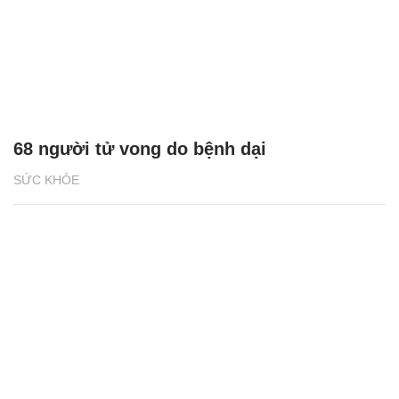
68 người tử vong do bệnh dại
SỨC KHỎE