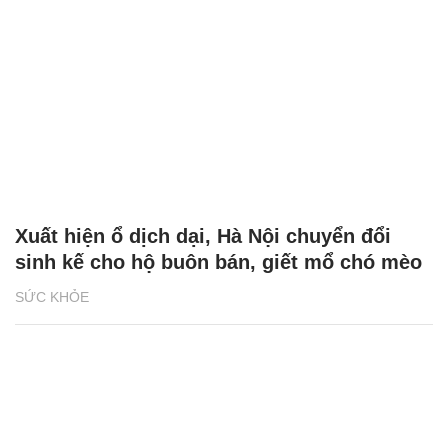
Xuất hiện ổ dịch dại, Hà Nội chuyển đổi
sinh kế cho hộ buôn bán, giết mổ chó mèo
SỨC KHỎE