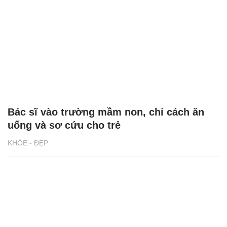
Bác sĩ vào trường mầm non, chỉ cách ăn
uống và sơ cứu cho trẻ
KHỎE - ĐẸP