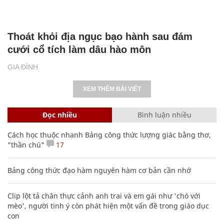
Thoát khỏi địa ngục bạo hành sau đám
cưới cổ tích làm dâu hào môn
GIA ĐÌNH
XEM THÊM BÀI VIẾT
Đọc nhiều
Bình luận nhiều
Cách học thuộc nhanh Bảng công thức lượng giác bằng thơ,
"thần chú"
17
Bảng công thức đạo hàm nguyên hàm cơ bản cần nhớ
Clip lột tả chân thực cảnh anh trai và em gái như 'chó với
mèo', người tinh ý còn phát hiện một vấn đề trong giáo dục
con