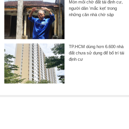
Mòn mỏi chờ đất tái định cư,
người dân 'mắc kẹt' trong
những căn nhà chờ sập
TP.HCM dùng hơn 6.600 nhà
đất chưa sử dụng để bố trí tái
định cư
CHUYÊN TRANG CỦA BÁO